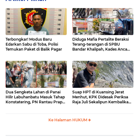
Terbongkar! Modus Baru
Diduga Mafia Pertalite Beraksi
Edarkan Sabu di Toba, Polisi
Terang-terangan di SPBU
Temukan Paket di Balik Pagar
Bandar Khalipah, Kades Ancam
Surati Pertamina
Dua Sengketa Lahan di Panai
Suap HPT di Kuansing Jerat
Hilir Labuhanbatu Masuk Tahap
Menhut, KPK Didesak Periksa
Konstatering, PN Rantau Prapat
Raja Juli Sekalipun Kembalikan
Tetap Lanjut Meski Ada
Amplop
Keberatan
Ke Halaman HUKUM