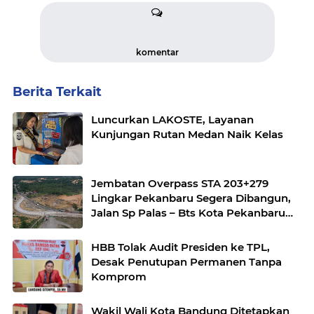
komentar
Berita Terkait
Luncurkan LAKOSTE, Layanan
Kunjungan Rutan Medan Naik Kelas
Jembatan Overpass STA 203+279
Lingkar Pekanbaru Segera Dibangun,
Jalan Sp Palas – Bts Kota Pekanbaru
KM 17+500 Akan Diterapkan
Pengalihan Jalur
HBB Tolak Audit Presiden ke TPL,
Desak Penutupan Permanen Tanpa
Komprom
Wakil Wali Kota Bandung Ditetapkan