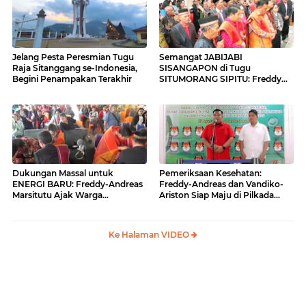
Jelang Pesta Peresmian Tugu
Semangat JABIJABI
Raja Sitanggang se-Indonesia,
SISANGAPON di Tugu
Begini Penampakan Terakhir
SITUMORANG SIPITU: Freddy
Situmorang Dukung ENERGI
BARU
Dukungan Massal untuk
Pemeriksaan Kesehatan:
ENERGI BARU: Freddy-Andreas
Freddy-Andreas dan Vandiko-
Marsitutu Ajak Warga
Ariston Siap Maju di Pilkada
Membangun Samosir
Samosir
Ke Halaman VIDEO