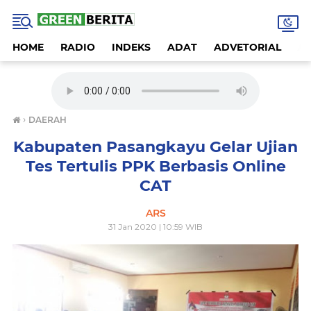
HOME
RADIO
INDEKS
ADAT
ADVETORIAL
A
›
DAERAH
Kabupaten Pasangkayu Gelar Ujian
Tes Tertulis PPK Berbasis Online
CAT
ARS
31 Jan 2020 | 10:59 WIB