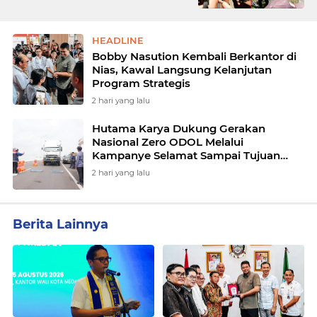
HEADLINE
Bobby Nasution Kembali Berkantor di
Nias, Kawal Langsung Kelanjutan
Program Strategis
2 hari yang lalu
Hutama Karya Dukung Gerakan
Nasional Zero ODOL Melalui
Kampanye Selamat Sampai Tujuan
(SETUJU)
2 hari yang lalu
Berita Lainnya