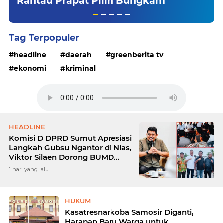
Rantau Prapat Pilih Bungkam
Tag Terpopuler
headline
daerah
greenberita tv
ekonomi
kriminal
HEADLINE
Komisi D DPRD Sumut Apresiasi
Langkah Gubsu Ngantor di Nias,
Viktor Silaen Dorong BUMD
Kelola Rumput Laut
1 hari yang lalu
HUKUM
Kasatresnarkoba Samosir Diganti,
Harapan Baru Warga untuk