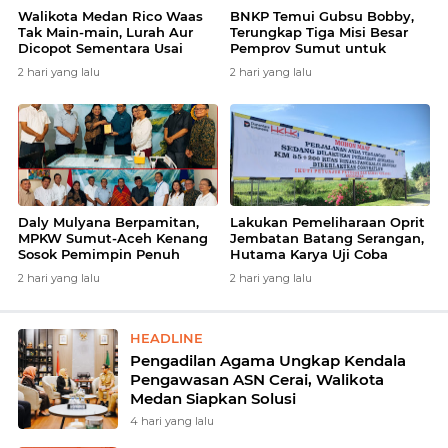
Walikota Medan Rico Waas
BNKP Temui Gubsu Bobby,
Tak Main-main, Lurah Aur
Terungkap Tiga Misi Besar
Dicopot Sementara Usai
Pemprov Sumut untuk
Audit Dugaan Pungli
Kepulauan Nias
2 hari yang lalu
2 hari yang lalu
Daly Mulyana Berpamitan,
Lakukan Pemeliharaan Oprit
MPKW Sumut-Aceh Kenang
Jembatan Batang Serangan,
Sosok Pemimpin Penuh
Hutama Karya Uji Coba
Dedikasi
Contraflow di KM 55 Tol
2 hari yang lalu
2 hari yang lalu
Binjai–Langsa
HEADLINE
Pengadilan Agama Ungkap Kendala
Pengawasan ASN Cerai, Walikota
Medan Siapkan Solusi
4 hari yang lalu