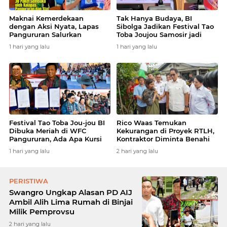
Maknai Kemerdekaan
Tak Hanya Budaya, BI
dengan Aksi Nyata, Lapas
Sibolga Jadikan Festival Tao
Pangururan Salurkan
Toba Joujou Samosir jadi
Bantuan ke Warga Miskin di
Ajang Dongkrak UMKM
1 hari yang lalu
1 hari yang lalu
Samosir
Wisata
Festival Tao Toba Jou-jou BI
Rico Waas Temukan
Dibuka Meriah di WFC
Kekurangan di Proyek RTLH,
Pangururan, Ada Apa Kursi
Kontraktor Diminta Benahi
DPRD Samosir Kosong?
Hasil Pekerjaan
1 hari yang lalu
2 hari yang lalu
PERISTIWA
Swangro Ungkap Alasan PD AIJ
Ambil Alih Lima Rumah di Binjai
Milik Pemprovsu
2 hari yang lalu