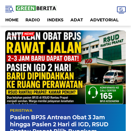
HOME
RADIO
INDEKS
ADAT
ADVETORIAL
A
LATEST
NEWS
PERISTIWA
Pasien BPJS Antrean Obat 3 Jam
hingga Pasien 2 Hari di IGD, RSUD