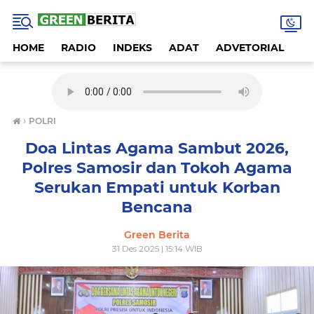
HOME
RADIO
INDEKS
ADAT
ADVETORIAL
A
›
POLRI
Doa Lintas Agama Sambut 2026,
Polres Samosir dan Tokoh Agama
Serukan Empati untuk Korban
Bencana
Green Berita
31 Des 2025 | 15:14 WIB