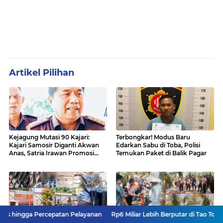
Artikel Pilihan
Kejagung Mutasi 90 Kajari:
Terbongkar! Modus Baru
Kajari Samosir Diganti Akwan
Edarkan Sabu di Toba, Polisi
Anas, Satria Irawan Promosi
Temukan Paket di Balik Pagar
Kemana?
ercepatan Pelayanan
Rp6 Miliar Lebih Berputar di Tao Toba Joujou, Siapa
Diduga Mafia Pertalite Beraksi
Dua Sengketa Lahan di Panai