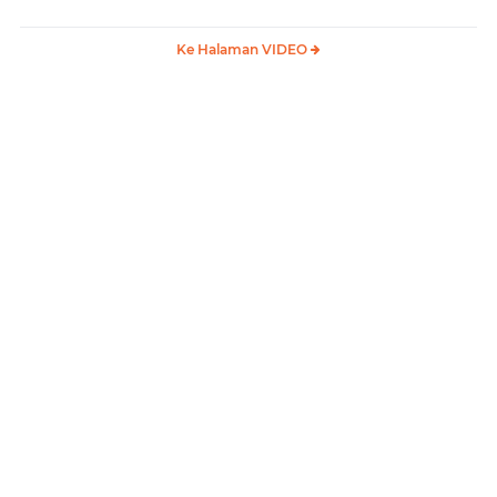
Membangun Samosir
Samosir
Ke Halaman VIDEO