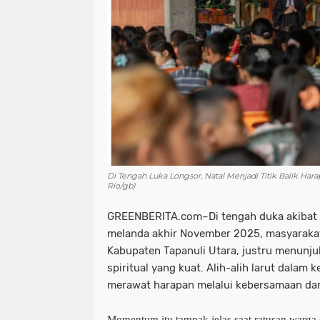
Di Tengah Luka Longsor, Natal Menjadi Titik Balik Har
Rio/gb)
GREENBERITA.com–Di tengah duka akibat 
melanda akhir November 2025, masyaraka
Kabupaten Tapanuli Utara, justru menunjuk
spiritual yang kuat. Alih-alih larut dalam
merawat harapan melalui kebersamaan dan
Momentum itu tampak jelas saat ratusan warga d