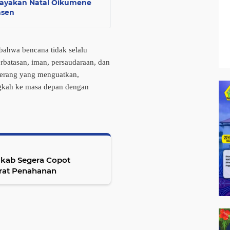
Rayakan Natal Oikumene
nsen
bahwa bencana tidak selalu
batasan, iman, persaudaraan, dan
 terang yang menguatkan,
gkah ke masa depan dengan
mkab Segera Copot
urat Penahanan