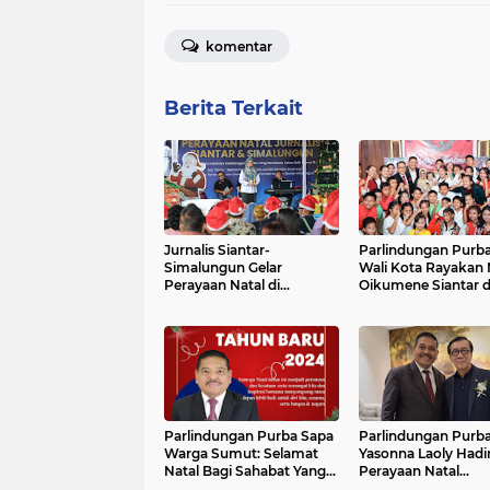
komentar
Berita Terkait
Jurnalis Siantar-
Parlindungan Purb
Simalungun Gelar
Wali Kota Rayakan 
Perayaan Natal di
Oikumene Siantar d
Lapangan Pariwisata, Apa
Universitas HKBP
Pesan Walikota Susanti?
Nommensen
Parlindungan Purba Sapa
Parlindungan Purb
Warga Sumut: Selamat
Yasonna Laoly Hadir
Natal Bagi Sahabat Yang
Perayaan Natal
Merayakannya
Kemenkumham Su