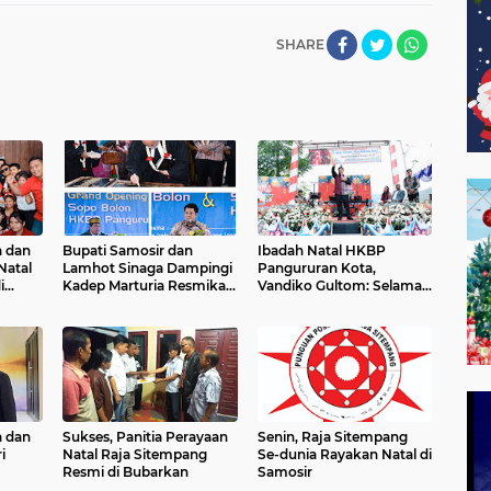
SHARE
a dan
Bupati Samosir dan
Ibadah Natal HKBP
Natal
Lamhot Sinaga Dampingi
Pangururan Kota,
i
Kadep Marturia Resmikan
Vandiko Gultom: Selamat
Gedung Sopo dan Gereja
Datang Pangaranto,
Bolon HKBP Pangururan
Rayakan dengan Meriah
dan Sukacita
a dan
Sukses, Panitia Perayaan
Senin, Raja Sitempang
i
Natal Raja Sitempang
Se-dunia Rayakan Natal di
Resmi di Bubarkan
Samosir
mut