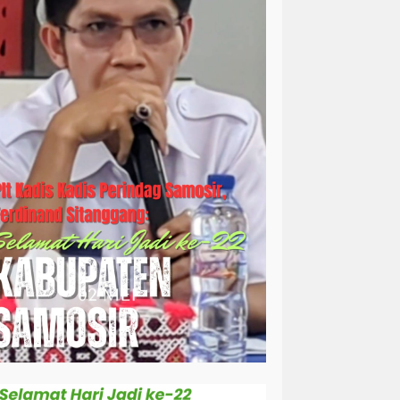
simalungun
sosial
sosok