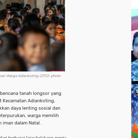
apan Warga Adiankoting (27/12- photo
bencana tanah longsor yang
t Kecamatan Adiankoting,
kan daya lenting sosial dan
 keterpurukan, warga memilih
 iman dalam Natal.
ari berbagai latar belakang gereja