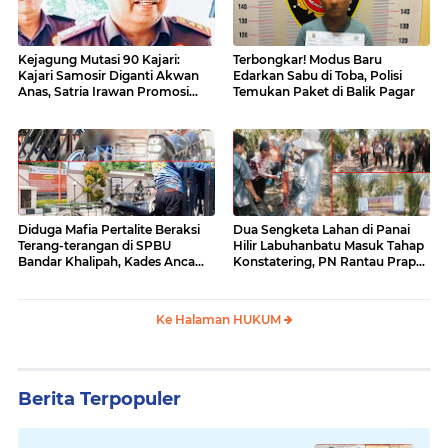
Kejagung Mutasi 90 Kajari:
Terbongkar! Modus Baru
Kajari Samosir Diganti Akwan
Edarkan Sabu di Toba, Polisi
Anas, Satria Irawan Promosi
Temukan Paket di Balik Pagar
Kemana?
Diduga Mafia Pertalite Beraksi
Dua Sengketa Lahan di Panai
Terang-terangan di SPBU
Hilir Labuhanbatu Masuk Tahap
Bandar Khalipah, Kades Ancam
Konstatering, PN Rantau Prapat
Surati Pertamina
Tetap Lanjut Meski Ada
Keberatan
Ke Halaman HUKUM
Berita Terpopuler