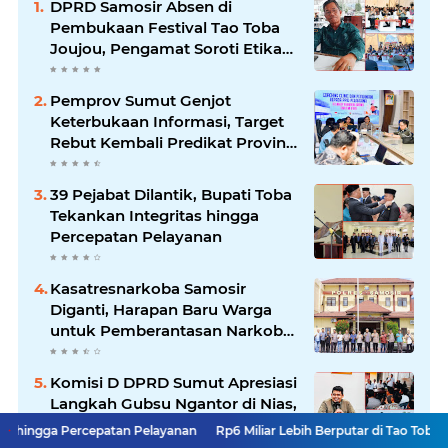
DPRD Samosir Absen di
Pembukaan Festival Tao Toba
Joujou, Pengamat Soroti Etika
Birokrasi Pemkab
Pemprov Sumut Genjot
Keterbukaan Informasi, Target
Rebut Kembali Predikat Provinsi
Informatif
39 Pejabat Dilantik, Bupati Toba
Tekankan Integritas hingga
Percepatan Pelayanan
Kasatresnarkoba Samosir
Diganti, Harapan Baru Warga
untuk Pemberantasan Narkoba
Menguat
Komisi D DPRD Sumut Apresiasi
Langkah Gubsu Ngantor di Nias,
Viktor Silaen Dorong BUMD
epatan Pelayanan
Rp6 Miliar Lebih Berputar di Tao Toba Joujou, Siapa ya
Kelola Rumput Laut