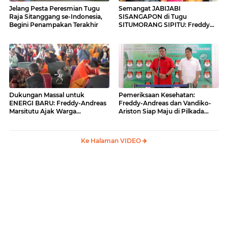
Jelang Pesta Peresmian Tugu
Semangat JABIJABI
Raja Sitanggang se-Indonesia,
SISANGAPON di Tugu
Begini Penampakan Terakhir
SITUMORANG SIPITU: Freddy
Situmorang Dukung ENERGI
BARU
Dukungan Massal untuk
Pemeriksaan Kesehatan:
ENERGI BARU: Freddy-Andreas
Freddy-Andreas dan Vandiko-
Marsitutu Ajak Warga
Ariston Siap Maju di Pilkada
Membangun Samosir
Samosir
Ke Halaman VIDEO