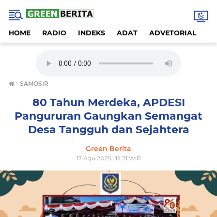
HOME
RADIO
INDEKS
ADAT
ADVETORIAL
A
›
SAMOSIR
80 Tahun Merdeka, APDESI
Pangururan Gaungkan Semangat
Desa Tangguh dan Sejahtera
Green Berita
17 Agu 2025 | 12:21 WIB