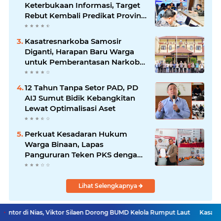
Keterbukaan Informasi, Target
Rebut Kembali Predikat Provinsi
Informatif
Kasatresnarkoba Samosir
Diganti, Harapan Baru Warga
untuk Pemberantasan Narkoba
Menguat
12 Tahun Tanpa Setor PAD, PD
AIJ Sumut Bidik Kebangkitan
Lewat Optimalisasi Aset
Perkuat Kesadaran Hukum
Warga Binaan, Lapas
Pangururan Teken PKS dengan
LBH Robert Imbang Tamba
Lihat Selengkapnya
, Viktor Silaen Dorong BUMD Kelola Rumput Laut
Kasatresnarkoba Sam