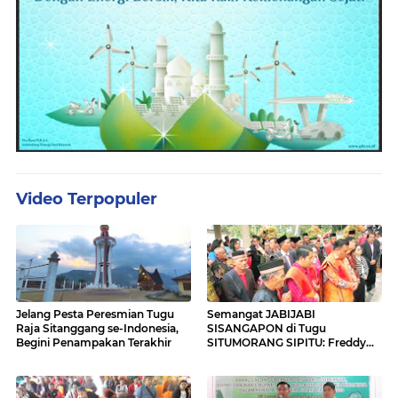
Video Terpopuler
Jelang Pesta Peresmian Tugu
Semangat JABIJABI
Raja Sitanggang se-Indonesia,
SISANGAPON di Tugu
Begini Penampakan Terakhir
SITUMORANG SIPITU: Freddy
Situmorang Dukung ENERGI
BARU