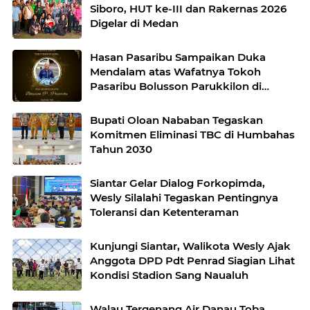
Siboro, HUT ke-III dan Rakernas 2026
Digelar di Medan
Hasan Pasaribu Sampaikan Duka
Mendalam atas Wafatnya Tokoh
Pasaribu Bolusson Parukkilon di
Samosir
Bupati Oloan Nababan Tegaskan
Komitmen Eliminasi TBC di Humbahas
Tahun 2030
Siantar Gelar Dialog Forkopimda,
Wesly Silalahi Tegaskan Pentingnya
Toleransi dan Ketenteraman
Kunjungi Siantar, Walikota Wesly Ajak
Anggota DPD Pdt Penrad Siagian Lihat
Kondisi Stadion Sang Naualuh
Walau Tergenang Air Danau Toba,