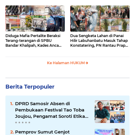
Diduga Mafia Pertalite Beraksi
Dua Sengketa Lahan di Panai
Terang-terangan di SPBU
Hilir Labuhanbatu Masuk Tahap
Bandar Khalipah, Kades Ancam
Konstatering, PN Rantau Prapat
Surati Pertamina
Tetap Lanjut Meski Ada
Keberatan
Ke Halaman HUKUM
Berita Terpopuler
DPRD Samosir Absen di
Pembukaan Festival Tao Toba
Joujou, Pengamat Soroti Etika
Birokrasi Pemkab
Pemprov Sumut Genjot