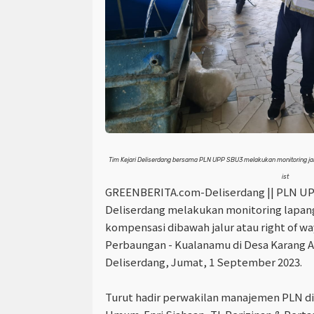
Tim Kejari Deliserdang bersama PLN UPP SBU3 melakukan monitoring ja
ist
GREENBERITA.com-Deliserdang ||
PLN UP
Deliserdang melakukan monitoring lapan
kompensasi dibawah jalur atau
right of w
Perbaungan - Kualanamu di Desa Karang An
Deliserdang, Jumat, 1 September 2023.
Turut hadir perwakilan manajemen PLN d