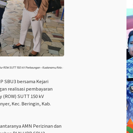
lur ROW SUTT 150 kV Perbaungan - Kualanamu/foto :
P SBU3 bersama Kejari
gan realisasi pembayaran
ay
(ROW) SUTT 150 kV
yer, Kec. Beringin, Kab.
iantaranya AMN Perizinan dan