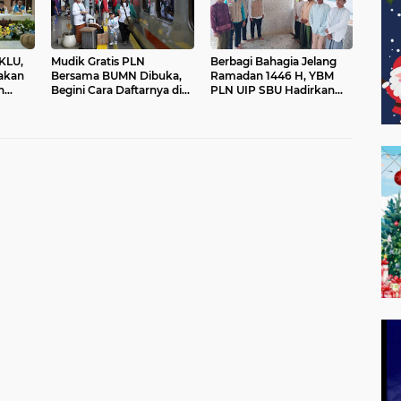
KLU,
Mudik Gratis PLN
Berbagi Bahagia Jelang
jakan
Bersama BUMN Dibuka,
Ramadan 1446 H, YBM
n
Begini Cara Daftarnya di
PLN UIP SBU Hadirkan
 1446 H
Aplikasi PLN Mobile!
Sarana Air Bersih di Desa
Perlis