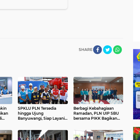
SHARE
akin
SPKLU PLN Tersedia
Berbagi Kebahagiaan
rikan
hingga Ujung
Ramadan, PLN UIP SBU
i
Banyuwangi, Siap Layani
bersama PIKK Bagikan
Pengguna EV selama
Paket Sembako Gratis
Libur Idulfitri