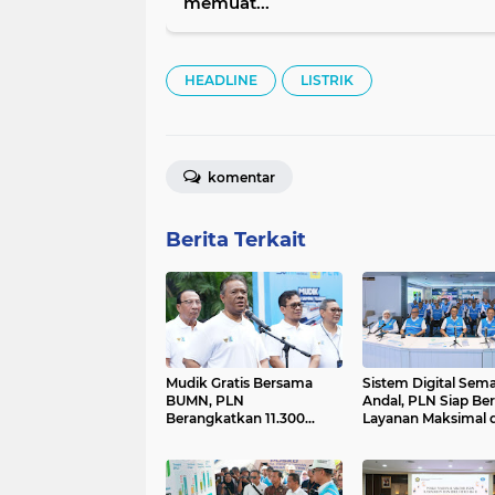
memuat...
HEADLINE
LISTRIK
komentar
Berita Terkait
Mudik Gratis Bersama
Sistem Digital Sem
BUMN, PLN
Andal, PLN Siap Be
Berangkatkan 11.300
Layanan Maksimal d
Pemudik ke Berbagai
Idulfitri 1446 H
Daerah