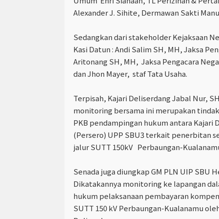
Umum Enri Siahaan, TL Perizinan & Pert
Alexander J. Sihite, Dermawan Sakti Man
Sedangkan dari stakeholder Kejaksaan Neg
Kasi Datun : Andi Salim SH, MH, Jaksa Pen
Aritonang SH, MH, Jaksa Pengacara Nega
dan Jhon Mayer, staf Tata Usaha.
Terpisah, Kajari Deliserdang Jabal Nur, 
monitoring bersama ini merupakan tindak
PKB pendampingan hukum antara Kajari 
(Persero) UPP SBU3 terkait penerbitan s
jalur SUTT 150kV Perbaungan-Kualanam
Senada juga diungkap GM PLN UIP SBU H
Dikatakannya monitoring ke lapangan d
hukum pelaksanaan pembayaran kompensa
SUTT 150 kV Perbaungan-Kualanamu oleh