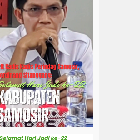
simalungun
sosial
sosok