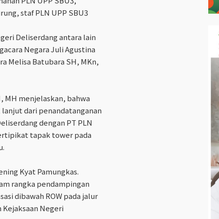
anahan PLN UPP SBU3,
urung, staf PLN UPP SBU3
eri Deliserdang antara lain
gacara Negara Juli Agustina
ra Melisa Batubara SH, MKn,
SH, MH menjelaskan, bahwa
 lanjut dari penandatanganan
Deliserdang dengan PT PLN
ertipikat tapak tower pada
u.
ening Kyat Pamungkas.
alam rangka pendampingan
si dibawah ROW pada jalur
 Kejaksaan Negeri