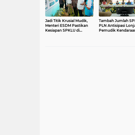
Jadi Titik Krusial Mudik,
Tambah Jumlah SP
Menteri ESDM Pastikan
PLN Antisipasi Lon
Kesiapan SPKLU di
Pemudik Kendaraa
Wilayah Jateng
Listrik saat Idulfitri