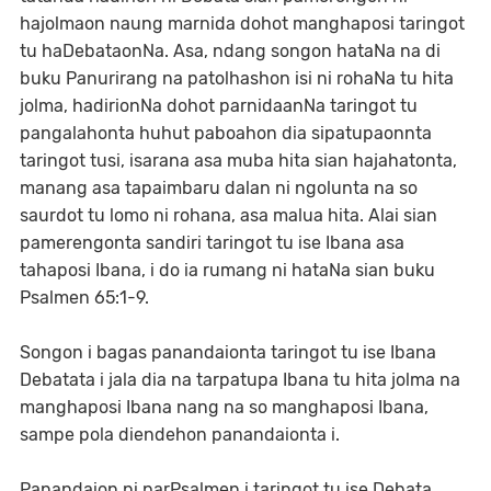
hajolmaon naung marnida dohot manghaposi taringot
tu haDebataonNa. Asa, ndang songon hataNa na di
buku Panurirang na patolhashon isi ni rohaNa tu hita
jolma, hadirionNa dohot parnidaanNa taringot tu
pangalahonta huhut paboahon dia sipatupaonnta
taringot tusi, isarana asa muba hita sian hajahatonta,
manang asa tapaimbaru dalan ni ngolunta na so
saurdot tu lomo ni rohana, asa malua hita. Alai sian
pamerengonta sandiri taringot tu ise Ibana asa
tahaposi Ibana, i do ia rumang ni hataNa sian buku
Psalmen 65:1-9.
Songon i bagas panandaionta taringot tu ise Ibana
Debatata i jala dia na tarpatupa Ibana tu hita jolma na
manghaposi Ibana nang na so manghaposi Ibana,
sampe pola diendehon panandaionta i.
Panandaion ni parPsalmen i taringot tu ise Debata