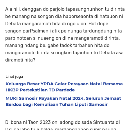
Ala ni i, denggan do parjolo tapasunghunhon tu dirinta
be manang na songon dia haporseaonta di hatauon ni
Debata mangaramoti hita di ngolu on. Hot dope
songon parPsalmen i atik pe nunga tardungdung hita
parbinotoan si nuaeng on di na mangaramoti dirinta,
manang ndang be, gabe tadok tarbahen hita do
mangaramoti dirinta so ingkon tajauhon tu Debata asa
diramoti hita?
Lihat juga
Keluarga Besar YPDA Gelar Perayaan Natal Bersama
HKBP Pertekstilan TD Pardede
MUKI Samosir Rayakan Natal 2024, Seluruh Jemaat
Berdoa bagi Kemuliaan Tuhan Liputi Samosir
Di bona ni Taon 2023 on, adong do sada Sintuanta di
DKI na laho tu Sibolga, mardonganhon supir naung