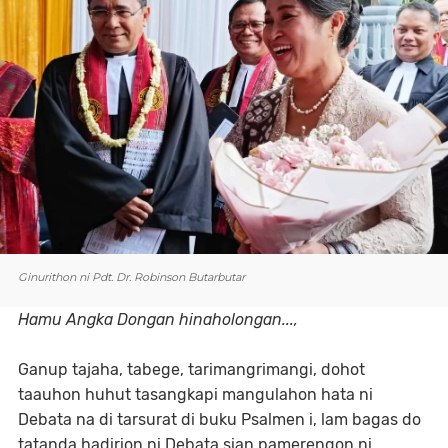
Ginurithon ni Pdt. Dr. Robinson Butarbutar
Hamu Angka Dongan hinaholongan...,
Ganup tajaha, tabege, tarimangrimangi, dohot
taauhon huhut tasangkapi mangulahon hata ni
Debata na di tarsurat di buku Psalmen i, lam bagas do
tatanda hadirion ni Debata sian pamerengon ni