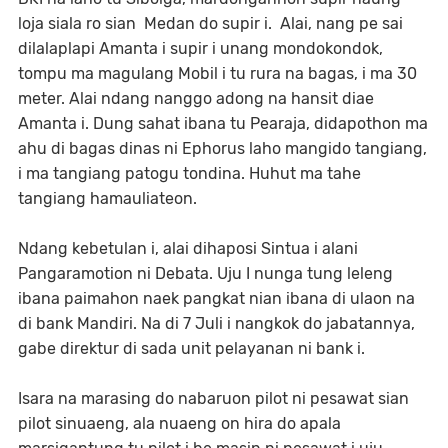
loja siala ro sian Medan do supir i. Alai, nang pe sai
dilalaplapi Amanta i supir i unang mondokondok,
tompu ma magulang Mobil i tu rura na bagas, i ma 30
meter. Alai ndang nanggo adong na hansit diae
Amanta i. Dung sahat ibana tu Pearaja, didapothon ma
ahu di bagas dinas ni Ephorus laho mangido tangiang,
i ma tangiang patogu tondina. Huhut ma tahe
tangiang hamauliateon.
Ndang kebetulan i, alai dihaposi Sintua i alani
Pangaramotion ni Debata. Uju I nunga tung leleng
ibana paimahon naek pangkat nian ibana di ulaon na
di bank Mandiri. Na di 7 Juli i nangkok do jabatannya,
gabe direktur di sada unit pelayanan ni bank i.
Isara na marasing do nabaruon pilot ni pesawat sian
pilot sinuaeng, ala nuaeng on hira do apala