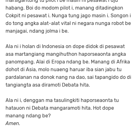
marsigantung tu pilot i be masin ni pesawat i uju
habang. Boi do modom pilot i, manang ditadingkon
Cokpit ni pesawat i. Nunga tung jago masin i. Songon i
do tong angka alat-alat vital ni negara nunga robot be
manjagai, ndang jolma i be.
Ala ni i holan di Indonesia on dope didok di pesawat
asa martangiang mangihuthon haporseaonta angka
panompang. Alai di Eropa ndang be. Manang di Afrika
dohot di Asia, molo nuaeng haruar iba sian jabu tu
pardalanan na donok nang na dao, sai tapangido do di
tangiangta asa diramoti Debata hita.
Ala ni i, denggan ma tasulingkiti haporseaonta tu
hatauon ni Debata mangaramoti hita. Hot dope
manang ndang be?
Amen.