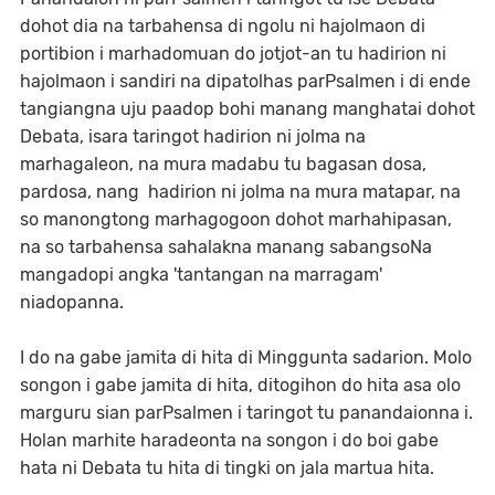
dohot dia na tarbahensa di ngolu ni hajolmaon di
portibion i marhadomuan do jotjot-an tu hadirion ni
hajolmaon i sandiri na dipatolhas parPsalmen i di ende
tangiangna uju paadop bohi manang manghatai dohot
Debata, isara taringot hadirion ni jolma na
marhagaleon, na mura madabu tu bagasan dosa,
pardosa, nang hadirion ni jolma na mura matapar, na
so manongtong marhagogoon dohot marhahipasan,
na so tarbahensa sahalakna manang sabangsoNa
mangadopi angka 'tantangan na marragam'
niadopanna.
I do na gabe jamita di hita di Minggunta sadarion. Molo
songon i gabe jamita di hita, ditogihon do hita asa olo
marguru sian parPsalmen i taringot tu panandaionna i.
Holan marhite haradeonta na songon i do boi gabe
hata ni Debata tu hita di tingki on jala martua hita.