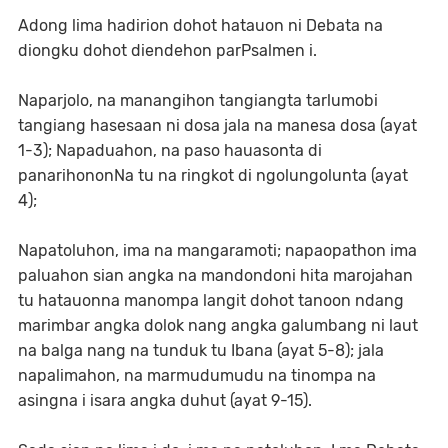
Adong lima hadirion dohot hatauon ni Debata na
diongku dohot diendehon parPsalmen i.
Naparjolo, na manangihon tangiangta tarlumobi
tangiang hasesaan ni dosa jala na manesa dosa (ayat
1-3); Napaduahon, na paso hauasonta di
panarihononNa tu na ringkot di ngolungolunta (ayat
4);
Napatoluhon, ima na mangaramoti; napaopathon ima
paluahon sian angka na mandondoni hita marojahan
tu hatauonna manompa langit dohot tanoon ndang
marimbar angka dolok nang angka galumbang ni laut
na balga nang na tunduk tu Ibana (ayat 5-8); jala
napalimahon, na marmudumudu na tinompa na
asingna i isara angka duhut (ayat 9-15).