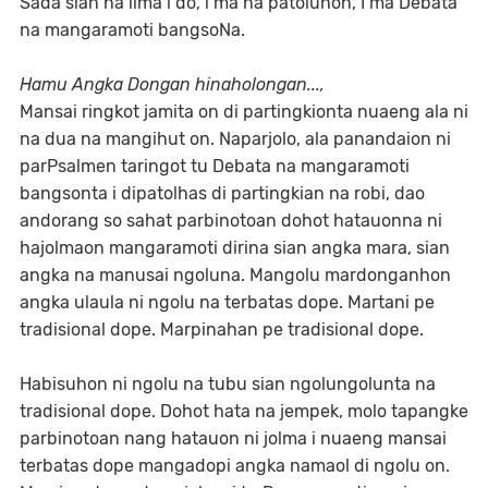
Sada sian na lima i do, i ma na patoluhon, I ma Debata
na mangaramoti bangsoNa.
Hamu Angka Dongan hinaholongan...,
Mansai ringkot jamita on di partingkionta nuaeng ala ni
na dua na mangihut on. Naparjolo, ala panandaion ni
parPsalmen taringot tu Debata na mangaramoti
bangsonta i dipatolhas di partingkian na robi, dao
andorang so sahat parbinotoan dohot hatauonna ni
hajolmaon mangaramoti dirina sian angka mara, sian
angka na manusai ngoluna. Mangolu mardonganhon
angka ulaula ni ngolu na terbatas dope. Martani pe
tradisional dope. Marpinahan pe tradisional dope.
Habisuhon ni ngolu na tubu sian ngolungolunta na
tradisional dope. Dohot hata na jempek, molo tapangke
parbinotoan nang hatauon ni jolma i nuaeng mansai
terbatas dope mangadopi angka namaol di ngolu on.