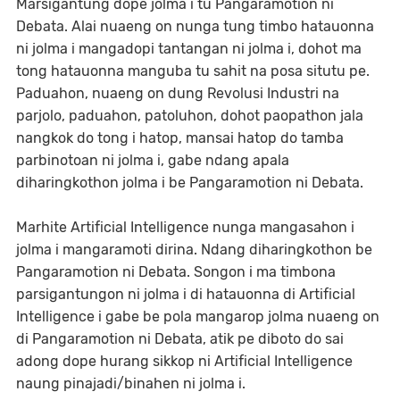
Marsigantung dope jolma i tu Pangaramotion ni
Debata. Alai nuaeng on nunga tung timbo hatauonna
ni jolma i mangadopi tantangan ni jolma i, dohot ma
tong hatauonna manguba tu sahit na posa situtu pe.
Paduahon, nuaeng on dung Revolusi Industri na
parjolo, paduahon, patoluhon, dohot paopathon jala
nangkok do tong i hatop, mansai hatop do tamba
parbinotoan ni jolma i, gabe ndang apala
diharingkothon jolma i be Pangaramotion ni Debata.
Marhite Artificial Intelligence nunga mangasahon i
jolma i mangaramoti dirina. Ndang diharingkothon be
Pangaramotion ni Debata. Songon i ma timbona
parsigantungon ni jolma i di hatauonna di Artificial
Intelligence i gabe be pola mangarop jolma nuaeng on
di Pangaramotion ni Debata, atik pe diboto do sai
adong dope hurang sikkop ni Artificial Intelligence
naung pinajadi/binahen ni jolma i.