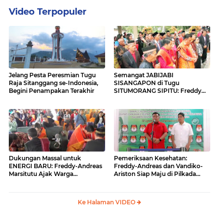
Video Terpopuler
Jelang Pesta Peresmian Tugu
Semangat JABIJABI
Raja Sitanggang se-Indonesia,
SISANGAPON di Tugu
Begini Penampakan Terakhir
SITUMORANG SIPITU: Freddy
Situmorang Dukung ENERGI
BARU
Dukungan Massal untuk
Pemeriksaan Kesehatan:
ENERGI BARU: Freddy-Andreas
Freddy-Andreas dan Vandiko-
Marsitutu Ajak Warga
Ariston Siap Maju di Pilkada
Membangun Samosir
Samosir
Ke Halaman VIDEO