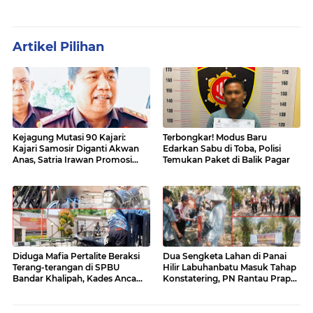
Artikel Pilihan
Kejagung Mutasi 90 Kajari:
Terbongkar! Modus Baru
Kajari Samosir Diganti Akwan
Edarkan Sabu di Toba, Polisi
Anas, Satria Irawan Promosi
Temukan Paket di Balik Pagar
Kemana?
Diduga Mafia Pertalite Beraksi
Dua Sengketa Lahan di Panai
Terang-terangan di SPBU
Hilir Labuhanbatu Masuk Tahap
Bandar Khalipah, Kades Ancam
Konstatering, PN Rantau Prapat
Surati Pertamina
Tetap Lanjut Meski Ada
Keberatan