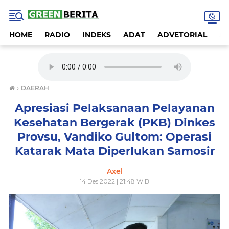
HOME
RADIO
INDEKS
ADAT
ADVETORIAL
A
›
DAERAH
Apresiasi Pelaksanaan Pelayanan
Kesehatan Bergerak (PKB) Dinkes
Provsu, Vandiko Gultom: Operasi
Katarak Mata Diperlukan Samosir
Axel
14 Des 2022 | 21:48 WIB