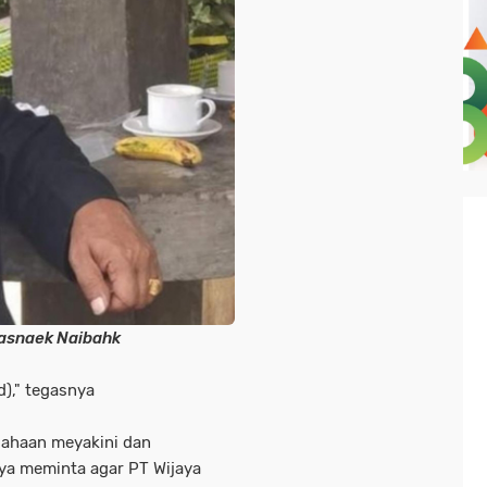
Sasnaek Naibahk
d)," tegasnya
sahaan meyakini dan
nya meminta agar PT Wijaya