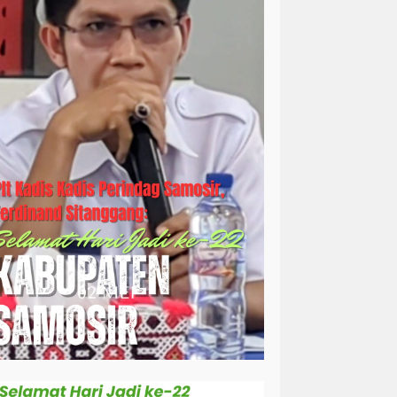
simalungun
sosial
sosok