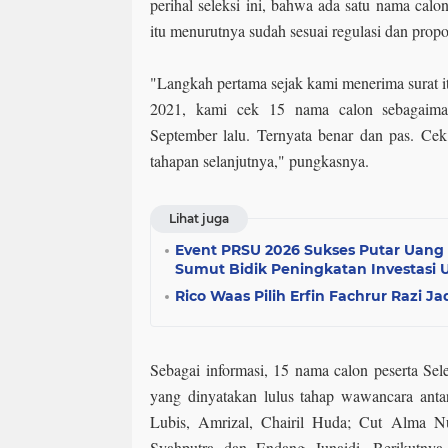
perihal seleksi ini, bahwa ada satu nama cal
itu menurutnya sudah sesuai regulasi dan prop
"Langkah pertama sejak kami menerima surat it
2021, kami cek 15 nama calon sebagaim
September lalu. Ternyata benar dan pas. Cek 
tahapan selanjutnya," pungkasnya.
Lihat juga
Event PRSU 2026 Sukses Putar Uang 
Sumut Bidik Peningkatan Investasi
Rico Waas Pilih Erfin Fachrur Razi J
Sebagai informasi, 15 nama calon peserta Se
yang dinyatakan lulus tahap wawancara anta
Lubis, Amrizal, Chairil Huda; Cut Alma N
Syahputra dan Endang Junaidi. Berikutny