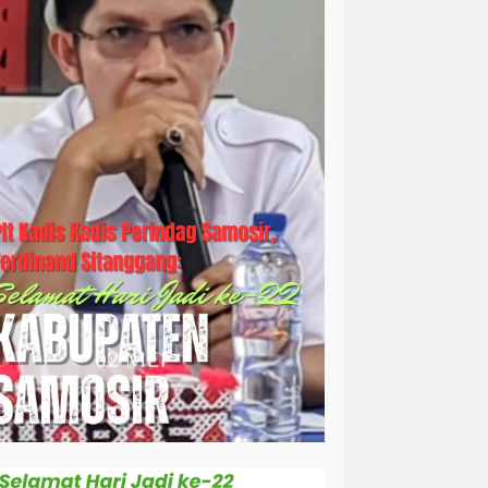
simalungun
sosial
sosok