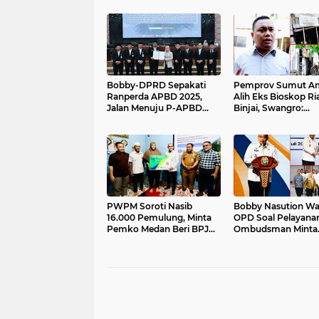
Bobby-DPRD Sepakati
Pemprov Sumut Am
Ranperda APBD 2025,
Alih Eks Bioskop Ri
Jalan Menuju P-APBD
Binjai, Swangro:
2026 Resmi Terbuka
Ditertibkan Persuasi
Baru Kelola dengan
PWPM Soroti Nasib
Bobby Nasution Wa
16.000 Pemulung, Minta
OPD Soal Pelayanan
Pemko Medan Beri BPJS
Ombudsman Minta
Ketenagakerjaan
Daerah Cari Solusi d
Tengah Efisiensi