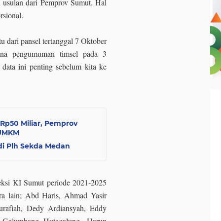
on usulan dari Pemprov Sumut. Hal
orsional.
u dari pansel tertanggal 7 Oktober
ana pengumuman timsel pada 3
data ini penting sebelum kita ke
Rp50 Miliar, Pemprov
 UMKM
adi Plh Sekda Medan
leksi KI Sumut periode 2021-2025
ra lain; Abd Haris, Ahmad Yasir
urafiah, Dedy Ardiansyah, Eddy
a Galumbang Hutagalung, Harun