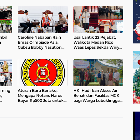
bil
Caroline Nababan Raih
Usai Lantik 22 Pejabat,
a
Emas Olimpiade Asia,
Walikota Medan Rico
Gubsu Bobby Nasution
Waas Lepas Sekda Wiriya
f,
Apresiasi Beasiswa dan
ke Masa Purnatugas
 Baik
Bimbel
rning
Aturan Baru Berlaku,
HKI Hadirkan Akses Air
,
Mengapa Notaris Harus
Bersih dan Fasilitas MCK
Bayar Rp500 Juta untuk
bagi Warga Lubuklinggau,
i
Pindah ke Jakarta?
Wujud Nyata Komitmen
Membangun Kehidupan
yang Lebih Sehat