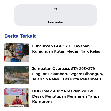
komentar
Berita Terkait
Luncurkan LAKOSTE, Layanan
Kunjungan Rutan Medan Naik Kelas
Jembatan Overpass STA 203+279
Lingkar Pekanbaru Segera Dibangun,
Jalan Sp Palas – Bts Kota Pekanbaru
KM 17+500 Akan Diterapkan
Pengalihan Jalur
HBB Tolak Audit Presiden ke TPL,
Desak Penutupan Permanen Tanpa
Komprom