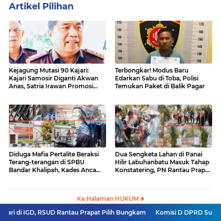
Artikel Pilihan
Kejagung Mutasi 90 Kajari:
Terbongkar! Modus Baru
Kajari Samosir Diganti Akwan
Edarkan Sabu di Toba, Polisi
Anas, Satria Irawan Promosi
Temukan Paket di Balik Pagar
Kemana?
Diduga Mafia Pertalite Beraksi
Dua Sengketa Lahan di Panai
Terang-terangan di SPBU
Hilir Labuhanbatu Masuk Tahap
Bandar Khalipah, Kades Ancam
Konstatering, PN Rantau Prapat
Surati Pertamina
Tetap Lanjut Meski Ada
Keberatan
Ke Halaman HUKUM
 RSUD Rantau Prapat Pilih Bungkam
Komisi D DPRD Sumut Apresiasi Lan