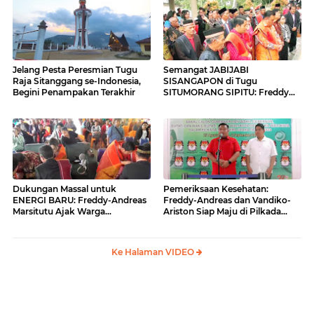
Jelang Pesta Peresmian Tugu
Semangat JABIJABI
Raja Sitanggang se-Indonesia,
SISANGAPON di Tugu
Begini Penampakan Terakhir
SITUMORANG SIPITU: Freddy
Situmorang Dukung ENERGI
BARU
Dukungan Massal untuk
Pemeriksaan Kesehatan:
ENERGI BARU: Freddy-Andreas
Freddy-Andreas dan Vandiko-
Marsitutu Ajak Warga
Ariston Siap Maju di Pilkada
Membangun Samosir
Samosir
Ke Halaman VIDEO