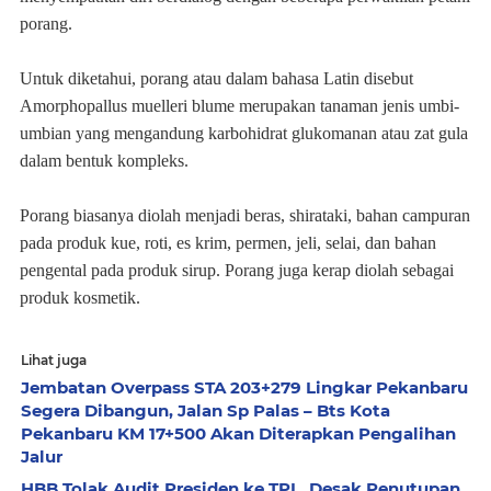
porang.
Untuk diketahui, porang atau dalam bahasa Latin disebut
Amorphopallus muelleri blume merupakan tanaman jenis umbi-
umbian yang mengandung karbohidrat glukomanan atau zat gula
dalam bentuk kompleks.
Porang biasanya diolah menjadi beras, shirataki, bahan campuran
pada produk kue, roti, es krim, permen, jeli, selai, dan bahan
pengental pada produk sirup. Porang juga kerap diolah sebagai
produk kosmetik.
Lihat juga
Jembatan Overpass STA 203+279 Lingkar Pekanbaru
Segera Dibangun, Jalan Sp Palas – Bts Kota
Pekanbaru KM 17+500 Akan Diterapkan Pengalihan
Jalur
HBB Tolak Audit Presiden ke TPL, Desak Penutupan