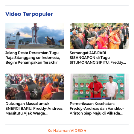
Video Terpopuler
Jelang Pesta Peresmian Tugu
Semangat JABIJABI
Raja Sitanggang se-Indonesia,
SISANGAPON di Tugu
Begini Penampakan Terakhir
SITUMORANG SIPITU: Freddy
Situmorang Dukung ENERGI
BARU
Dukungan Massal untuk
Pemeriksaan Kesehatan:
ENERGI BARU: Freddy-Andreas
Freddy-Andreas dan Vandiko-
Marsitutu Ajak Warga
Ariston Siap Maju di Pilkada
Membangun Samosir
Samosir
Ke Halaman VIDEO