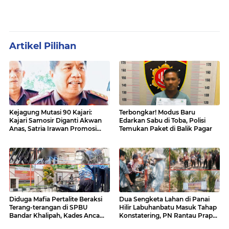
Artikel Pilihan
Kejagung Mutasi 90 Kajari:
Terbongkar! Modus Baru
Kajari Samosir Diganti Akwan
Edarkan Sabu di Toba, Polisi
Anas, Satria Irawan Promosi
Temukan Paket di Balik Pagar
Kemana?
Diduga Mafia Pertalite Beraksi
Dua Sengketa Lahan di Panai
Terang-terangan di SPBU
Hilir Labuhanbatu Masuk Tahap
Bandar Khalipah, Kades Ancam
Konstatering, PN Rantau Prapat
Surati Pertamina
Tetap Lanjut Meski Ada