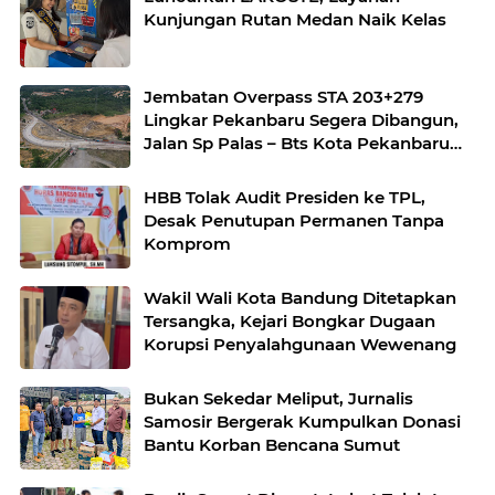
Kunjungan Rutan Medan Naik Kelas
Jembatan Overpass STA 203+279
Lingkar Pekanbaru Segera Dibangun,
Jalan Sp Palas – Bts Kota Pekanbaru
KM 17+500 Akan Diterapkan
Pengalihan Jalur
HBB Tolak Audit Presiden ke TPL,
Desak Penutupan Permanen Tanpa
Komprom
Wakil Wali Kota Bandung Ditetapkan
Tersangka, Kejari Bongkar Dugaan
Korupsi Penyalahgunaan Wewenang
Bukan Sekedar Meliput, Jurnalis
Samosir Bergerak Kumpulkan Donasi
Bantu Korban Bencana Sumut