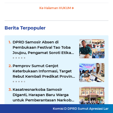
Keberatan
Ke Halaman HUKUM
Berita Terpopuler
DPRD Samosir Absen di
Pembukaan Festival Tao Toba
Joujou, Pengamat Soroti Etika
Birokrasi Pemkab
Pemprov Sumut Genjot
Keterbukaan Informasi, Target
Rebut Kembali Predikat Provinsi
Informatif
Kasatresnarkoba Samosir
Diganti, Harapan Baru Warga
untuk Pemberantasan Narkoba
Menguat
Komisi D DPRD Sumut Apresiasi Langkah Gubsu Ngant