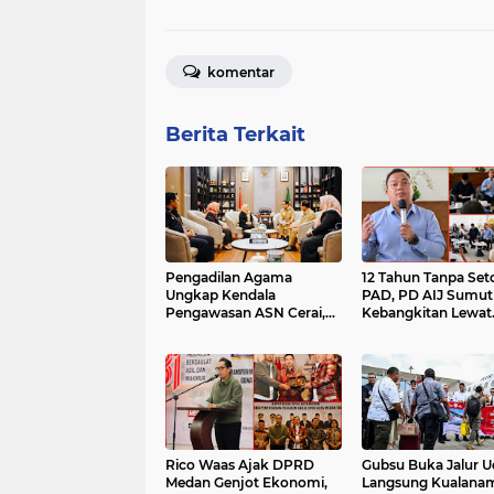
komentar
Berita Terkait
Pengadilan Agama
12 Tahun Tanpa Set
Ungkap Kendala
PAD, PD AIJ Sumut 
Pengawasan ASN Cerai,
Kebangkitan Lewat
Walikota Medan Siapkan
Optimalisasi Aset
Solusi
Rico Waas Ajak DPRD
Gubsu Buka Jalur U
Medan Genjot Ekonomi,
Langsung Kualana