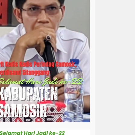
simalungun
sosial
sosok