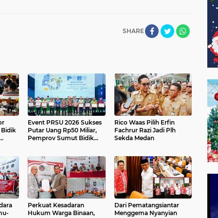
SHARE
or
Event PRSU 2026 Sukses
Rico Waas Pilih Erfin
Bidik
Putar Uang Rp50 Miliar,
Fachrur Razi Jadi Plh
Pemprov Sumut Bidik
Sekda Medan
Peningkatan Investasi
UMKM
dara
Perkuat Kesadaran
Dari Pematangsiantar
mu-
Hukum Warga Binaan,
Menggema Nyanyian