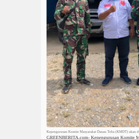
Kepengurusan Komite Masyarakat Danau Toba (KMDT) akan di
GREENBERITA.com-
Kepengurusan Komite M