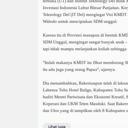
terbuka (UT) dan Institut Teknology Del milik
Investasi Indonesia Luhut Binsar Panjaitan. Ke
Teknology Del (IT Del) mengingat Visi KMDT 
Widodo untuk menciptakan SDM unggul.
Karena itu di Provinsi manapun di bentuk KMD
SDM Unggul, mengingat sangat banyak anak - 
tapi tidak mampu melanjutkan kuliah sehingga
"Itulah makanya KMDT itu i9kut mendorong S
itu ada juga yang orang Papua", ujarnya.
Dia menambahkan, Rakernaspun telah di laksan
Labensa Toba Hotel Balige, Kabupaten Toba Sum
hadiri Mentri Pariwisata dan Ekonomi Kreatif, 
Koperasi dan UKM Teten Masduki. Saat Raker
dan Ulos yang di tampilkan oleh 8 Kabupaten
Lihat juga