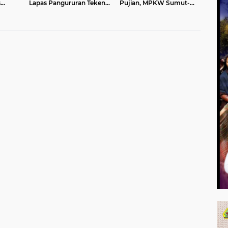
s
Lapas Pangururan Teken
Pujian, MPKW Sumut-
tan
PKS dengan LBH Robert
Aceh Yakin Lagu Rohani
Imbang Tamba
Lahirkan Generasi
Berkarakter