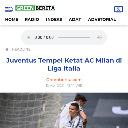
HOME
RADIO
INDEKS
ADAT
ADVETORIAL
A
›
HEADLINE
Juventus Tempel Ketat AC Milan di
Liga Italia
Greenberita.com
12 Apr 2021 | 12:14 WIB