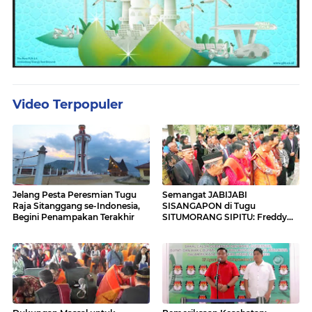
Video Terpopuler
Jelang Pesta Peresmian Tugu
Semangat JABIJABI
Raja Sitanggang se-Indonesia,
SISANGAPON di Tugu
Begini Penampakan Terakhir
SITUMORANG SIPITU: Freddy
Situmorang Dukung ENERGI
BARU