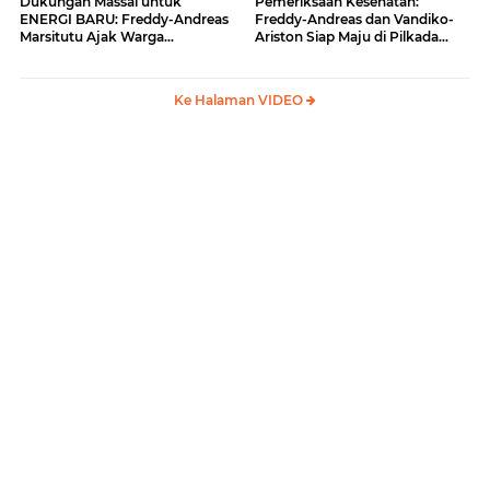
Dukungan Massal untuk
Pemeriksaan Kesehatan:
ENERGI BARU: Freddy-Andreas
Freddy-Andreas dan Vandiko-
Marsitutu Ajak Warga
Ariston Siap Maju di Pilkada
Membangun Samosir
Samosir
Ke Halaman VIDEO