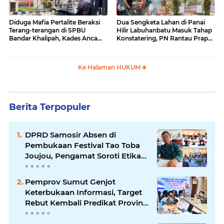
Diduga Mafia Pertalite Beraksi
Dua Sengketa Lahan di Panai
Terang-terangan di SPBU
Hilir Labuhanbatu Masuk Tahap
Bandar Khalipah, Kades Ancam
Konstatering, PN Rantau Prapat
Surati Pertamina
Tetap Lanjut Meski Ada
Keberatan
Ke Halaman HUKUM
Berita Terpopuler
DPRD Samosir Absen di
Pembukaan Festival Tao Toba
Joujou, Pengamat Soroti Etika
Birokrasi Pemkab
Pemprov Sumut Genjot
Keterbukaan Informasi, Target
Rebut Kembali Predikat Provinsi
Informatif