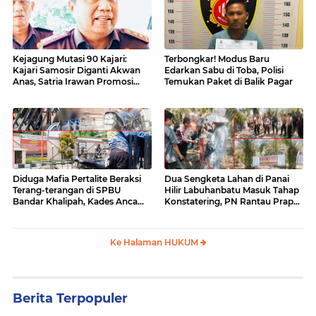
Kejagung Mutasi 90 Kajari:
Terbongkar! Modus Baru
Kajari Samosir Diganti Akwan
Edarkan Sabu di Toba, Polisi
Anas, Satria Irawan Promosi
Temukan Paket di Balik Pagar
Kemana?
Diduga Mafia Pertalite Beraksi
Dua Sengketa Lahan di Panai
Terang-terangan di SPBU
Hilir Labuhanbatu Masuk Tahap
Bandar Khalipah, Kades Ancam
Konstatering, PN Rantau Prapat
Surati Pertamina
Tetap Lanjut Meski Ada
Keberatan
Ke Halaman HUKUM
Berita Terpopuler