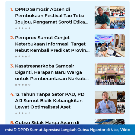
DPRD Samosir Absen di
Pembukaan Festival Tao Toba
Joujou, Pengamat Soroti Etika
Birokrasi Pemkab
Pemprov Sumut Genjot
Keterbukaan Informasi, Target
Rebut Kembali Predikat Provinsi
Informatif
Kasatresnarkoba Samosir
Diganti, Harapan Baru Warga
untuk Pemberantasan Narkoba
Menguat
12 Tahun Tanpa Setor PAD, PD
AIJ Sumut Bidik Kebangkitan
Lewat Optimalisasi Aset
Gubsu Sidak Harga Ayam di
Sumut Turun, Mampukah
 Sumut Apresiasi Langkah Gubsu Ngantor di Nias, Viktor Silaen Dorong