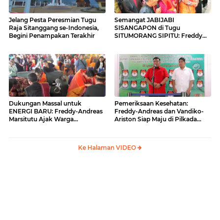
Jelang Pesta Peresmian Tugu
Semangat JABIJABI
Raja Sitanggang se-Indonesia,
SISANGAPON di Tugu
Begini Penampakan Terakhir
SITUMORANG SIPITU: Freddy
Situmorang Dukung ENERGI
BARU
Dukungan Massal untuk
Pemeriksaan Kesehatan:
ENERGI BARU: Freddy-Andreas
Freddy-Andreas dan Vandiko-
Marsitutu Ajak Warga
Ariston Siap Maju di Pilkada
Membangun Samosir
Samosir
Ke Halaman VIDEO