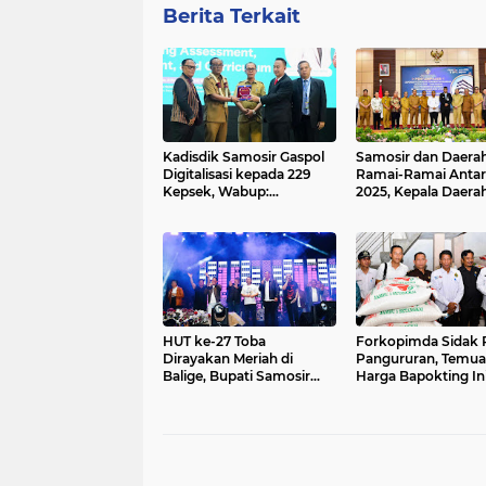
Berita Terkait
Kadisdik Samosir Gaspol
Samosir dan Daerah
Digitalisasi kepada 229
Ramai-Ramai Anta
Kepsek, Wabup:
2025, Kepala Daerah
Tinggalkan Cara Lama,
Sumut Berebut Peni
Era AI Sudah Masuk
WTP BPK
Sekolah
HUT ke-27 Toba
Forkopimda Sidak 
Dirayakan Meriah di
Pangururan, Temua
Balige, Bupati Samosir
Harga Bapokting In
Serukan Kebangkitan
Mengejutkan
Bersama