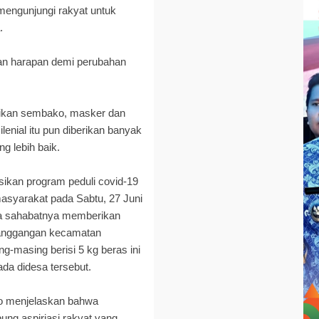
 mengunjungi rakyat untuk
.
 dan harapan demi perubahan
ikan sembako, masker dan
enial itu pun diberikan banyak
g lebih baik.
sikan program peduli covid-19
syarakat pada Sabtu, 27 Juni
ra sahabatnya memberikan
nanggangan kecamatan
g-masing berisi 5 kg beras ini
ada didesa tersebut.
ko menjelaskan bahwa
ng aspiriasi rakyat yang