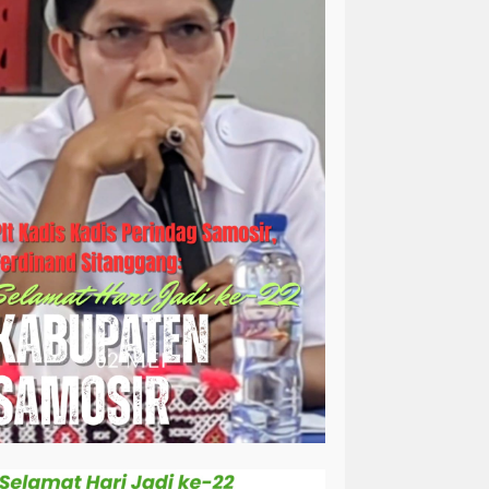
simalungun
sosial
sosok