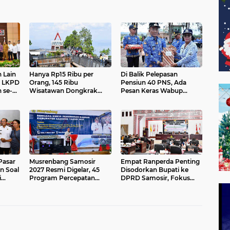
 Lain
Hanya Rp15 Ribu per
Di Balik Pelepasan
r LKPD
Orang, 145 Ribu
Pensiun 40 PNS, Ada
 se-
Wisatawan Dongkrak
Pesan Keras Wabup
laian
PAD Samosir sebesar
Samosir untuk ASN Aktif
Rp.2.26 Miliar
Pasar
Musrenbang Samosir
Empat Ranperda Penting
n Soal
2027 Resmi Digelar, 45
Disodorkan Bupati ke
i
Program Percepatan
DPRD Samosir, Fokus
Pembangunan Disiapkan
Ekonomi dan Lingkungan