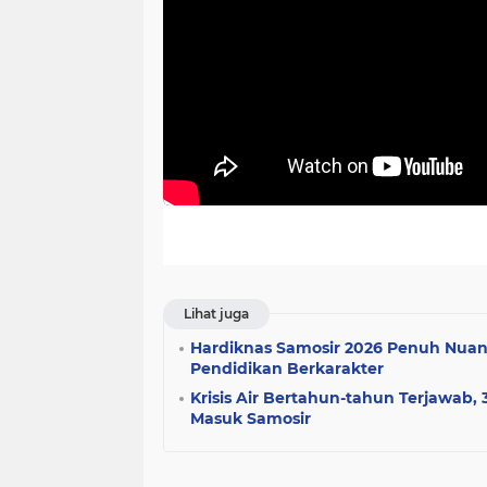
Lihat juga
Hardiknas Samosir 2026 Penuh Nuans
Pendidikan Berkarakter
Krisis Air Bertahun-tahun Terjawab
Masuk Samosir