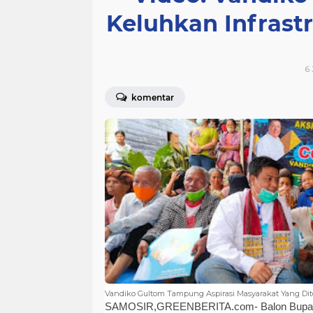
Keluhkan Infrast
SOSIAL
SOSOK
SUMUT
Tebin
politik
polri
renungan
r
sumut
tebingtinggi
tni
6 
komentar
Vandiko Gultom Tampung Aspirasi Masyarakat Yang Di
SAMOSIR,GREENBERITA.com-
Balon Bupa