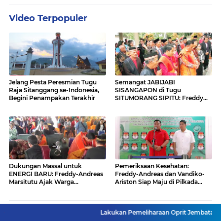
Video Terpopuler
Jelang Pesta Peresmian Tugu
Semangat JABIJABI
Raja Sitanggang se-Indonesia,
SISANGAPON di Tugu
Begini Penampakan Terakhir
SITUMORANG SIPITU: Freddy
Situmorang Dukung ENERGI
BARU
Dukungan Massal untuk
Pemeriksaan Kesehatan:
ENERGI BARU: Freddy-Andreas
Freddy-Andreas dan Vandiko-
Marsitutu Ajak Warga
Ariston Siap Maju di Pilkada
Membangun Samosir
Samosir
Ke Halaman VIDEO
Lakukan Pemeliharaan Oprit Jembatan Batang Serangan