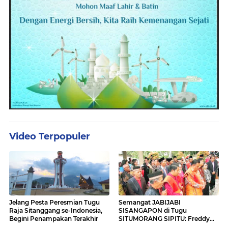
Video Terpopuler
Jelang Pesta Peresmian Tugu
Semangat JABIJABI
Raja Sitanggang se-Indonesia,
SISANGAPON di Tugu
Begini Penampakan Terakhir
SITUMORANG SIPITU: Freddy
Situmorang Dukung ENERGI