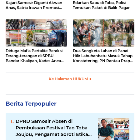
Kajari Samosir Diganti Akwan
Edarkan Sabu di Toba, Polisi
Anas, Satria Irawan Promosi
Temukan Paket di Balik Pagar
Kemana?
Diduga Mafia Pertalite Beraksi
Dua Sengketa Lahan di Panai
Terang-terangan di SPBU
Hilir Labuhanbatu Masuk Tahap
Bandar Khalipah, Kades Ancam
Konstatering, PN Rantau Prapat
Surati Pertamina
Tetap Lanjut Meski Ada
Keberatan
Ke Halaman HUKUM
Berita Terpopuler
DPRD Samosir Absen di
Pembukaan Festival Tao Toba
Joujou, Pengamat Soroti Etika