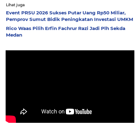
Lihat juga
Event PRSU 2026 Sukses Putar Uang Rp50 Miliar,
Pemprov Sumut Bidik Peningkatan Investasi UMKM
Rico Waas Pilih Erfin Fachrur Razi Jadi Plh Sekda
Medan