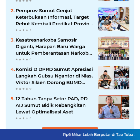
Birokrasi Pemkab
Pemprov Sumut Genjot
Keterbukaan Informasi, Target
Rebut Kembali Predikat Provinsi
Informatif
Kasatresnarkoba Samosir
Diganti, Harapan Baru Warga
untuk Pemberantasan Narkoba
Menguat
Komisi D DPRD Sumut Apresiasi
Langkah Gubsu Ngantor di Nias,
Viktor Silaen Dorong BUMD
Kelola Rumput Laut
12 Tahun Tanpa Setor PAD, PD
AIJ Sumut Bidik Kebangkitan
Lewat Optimalisasi Aset
Lihat Selengkapnya
Rp6 Miliar Lebih Berputar di Tao Toba Joujou, Siapa ya