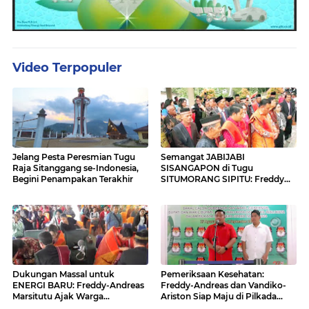
Video Terpopuler
Jelang Pesta Peresmian Tugu
Semangat JABIJABI
Raja Sitanggang se-Indonesia,
SISANGAPON di Tugu
Begini Penampakan Terakhir
SITUMORANG SIPITU: Freddy
Situmorang Dukung ENERGI
BARU
Dukungan Massal untuk
Pemeriksaan Kesehatan:
ENERGI BARU: Freddy-Andreas
Freddy-Andreas dan Vandiko-
Marsitutu Ajak Warga
Ariston Siap Maju di Pilkada
Membangun Samosir
Samosir