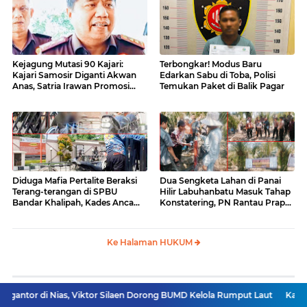
Kejagung Mutasi 90 Kajari:
Terbongkar! Modus Baru
Kajari Samosir Diganti Akwan
Edarkan Sabu di Toba, Polisi
Anas, Satria Irawan Promosi
Temukan Paket di Balik Pagar
Kemana?
Diduga Mafia Pertalite Beraksi
Dua Sengketa Lahan di Panai
Terang-terangan di SPBU
Hilir Labuhanbatu Masuk Tahap
Bandar Khalipah, Kades Ancam
Konstatering, PN Rantau Prapat
Surati Pertamina
Tetap Lanjut Meski Ada
Keberatan
Ke Halaman HUKUM
Berita Terpopuler
s, Viktor Silaen Dorong BUMD Kelola Rumput Laut
Kasatresnarkoba S