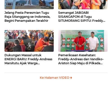
Jelang Pesta Peresmian Tugu
Semangat JABIJABI
Raja Sitanggang se-Indonesia,
SISANGAPON di Tugu
Begini Penampakan Terakhir
SITUMORANG SIPITU: Freddy
Situmorang Dukung ENERGI
BARU
Dukungan Massal untuk
Pemeriksaan Kesehatan:
ENERGI BARU: Freddy-Andreas
Freddy-Andreas dan Vandiko-
Marsitutu Ajak Warga
Ariston Siap Maju di Pilkada
Membangun Samosir
Samosir
Ke Halaman VIDEO