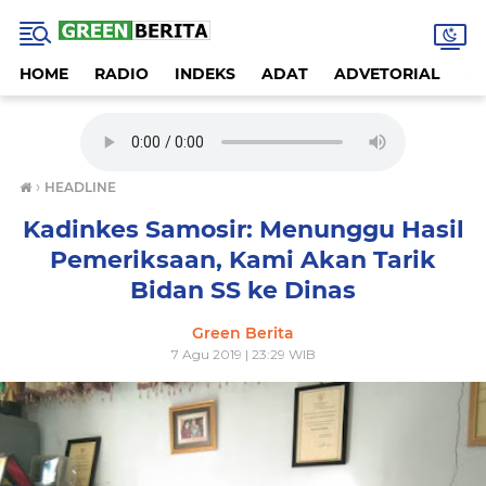
HOME
RADIO
INDEKS
ADAT
ADVETORIAL
A
›
HEADLINE
Kadinkes Samosir: Menunggu Hasil
Pemeriksaan, Kami Akan Tarik
Bidan SS ke Dinas
Green Berita
7 Agu 2019 | 23:29 WIB