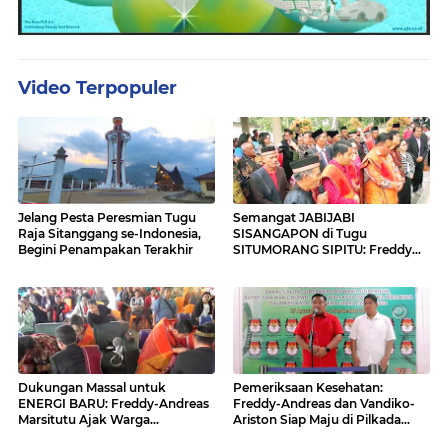
Video Terpopuler
Jelang Pesta Peresmian Tugu
Semangat JABIJABI
Raja Sitanggang se-Indonesia,
SISANGAPON di Tugu
Begini Penampakan Terakhir
SITUMORANG SIPITU: Freddy
Situmorang Dukung ENERGI
BARU
Dukungan Massal untuk
Pemeriksaan Kesehatan:
ENERGI BARU: Freddy-Andreas
Freddy-Andreas dan Vandiko-
Marsitutu Ajak Warga
Ariston Siap Maju di Pilkada
Membangun Samosir
Samosir