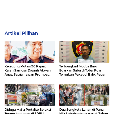
Artikel Pilihan
Kejagung Mutasi 90 Kajari:
Terbongkar! Modus Baru
Kajari Samosir Diganti Akwan
Edarkan Sabu di Toba, Polisi
Anas, Satria Irawan Promosi
Temukan Paket di Balik Pagar
Kemana?
Diduga Mafia Pertalite Beraksi
Dua Sengketa Lahan di Panai
Terang-terangan di SPBU
Hilir Labuhanbatu Masuk Tahap