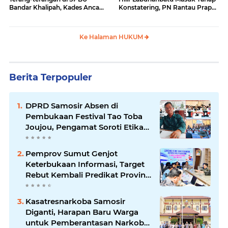
Bandar Khalipah, Kades Ancam
Konstatering, PN Rantau Prapat
Surati Pertamina
Tetap Lanjut Meski Ada
Keberatan
Ke Halaman HUKUM
Berita Terpopuler
DPRD Samosir Absen di
Pembukaan Festival Tao Toba
Joujou, Pengamat Soroti Etika
Birokrasi Pemkab
Pemprov Sumut Genjot
Keterbukaan Informasi, Target
Rebut Kembali Predikat Provinsi
Informatif
Kasatresnarkoba Samosir
Diganti, Harapan Baru Warga
untuk Pemberantasan Narkoba