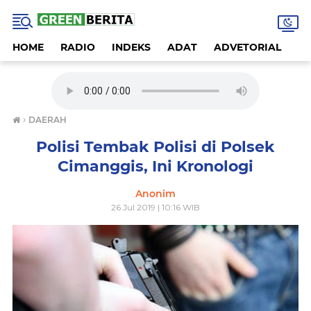
HOME
RADIO
INDEKS
ADAT
ADVETORIAL
A
›
DAERAH
Polisi Tembak Polisi di Polsek
Cimanggis, Ini Kronologi
Anonim
26 Jul 2019 | 10:16 WIB