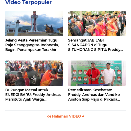
Video Terpopuler
Jelang Pesta Peresmian Tugu
Semangat JABIJABI
Raja Sitanggang se-Indonesia,
SISANGAPON di Tugu
Begini Penampakan Terakhir
SITUMORANG SIPITU: Freddy
Situmorang Dukung ENERGI
BARU
Dukungan Massal untuk
Pemeriksaan Kesehatan:
ENERGI BARU: Freddy-Andreas
Freddy-Andreas dan Vandiko-
Marsitutu Ajak Warga
Ariston Siap Maju di Pilkada
Membangun Samosir
Samosir
Ke Halaman VIDEO