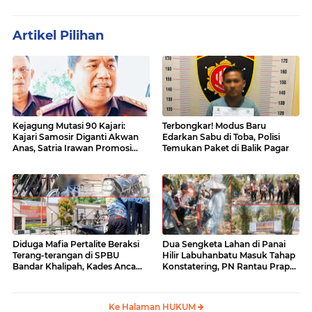
Artikel Pilihan
Kejagung Mutasi 90 Kajari:
Terbongkar! Modus Baru
Kajari Samosir Diganti Akwan
Edarkan Sabu di Toba, Polisi
Anas, Satria Irawan Promosi
Temukan Paket di Balik Pagar
Kemana?
Diduga Mafia Pertalite Beraksi
Dua Sengketa Lahan di Panai
Terang-terangan di SPBU
Hilir Labuhanbatu Masuk Tahap
Bandar Khalipah, Kades Ancam
Konstatering, PN Rantau Prapat
Surati Pertamina
Tetap Lanjut Meski Ada
Keberatan
Ke Halaman HUKUM