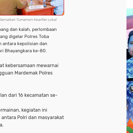
a Ramaikan Turnamen Kearifan Lokal
ang dan kalah, perlombaan
yang digelar Polres Toba
antara kepolisian dan
ri Bhayangkara ke-80.
at kebersamaan mewarnai
ngguan Mardemak Polres
ilan dari 16 kecamatan se-
ermainan, kegiatan ini
antara Polri dan masyarakat
a.