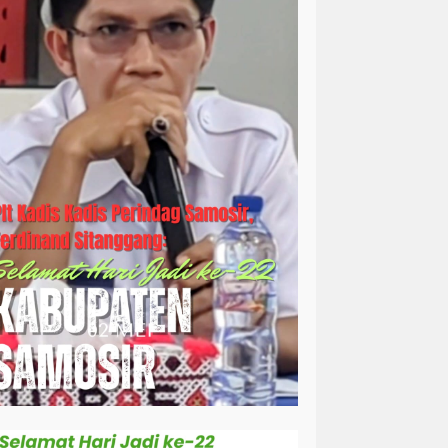
simalungun
sosial
sosok