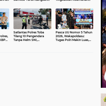
Patroli dan Edukasi
Wisata, RJ dan Edukasi
Pengendara
Hukum
Satlantas Polres Toba
Pasca UU Nomor 5 Tahun
olres,
Tilang 10 Pengendara
2026, Wakapoldasu:
AKBP
Tanpa Helm SNI,
Tugas Polri Makin Luas,
dhita
Kesadaran Berlalu Lintas
Polda Sumut Siap
Masih Rendah
Berbenah