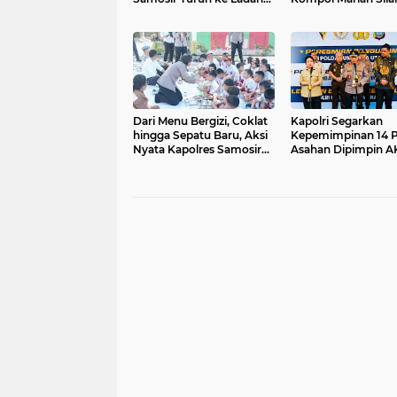
Tanam Jagung
Polres Samosir
Dari Menu Bergizi, Coklat
Kapolri Segarkan
hingga Sepatu Baru, Aksi
Kepemimpinan 14 P
Nyata Kapolres Samosir
Asahan Dipimpin 
untuk Pelajar
Adi Dharma Pramu