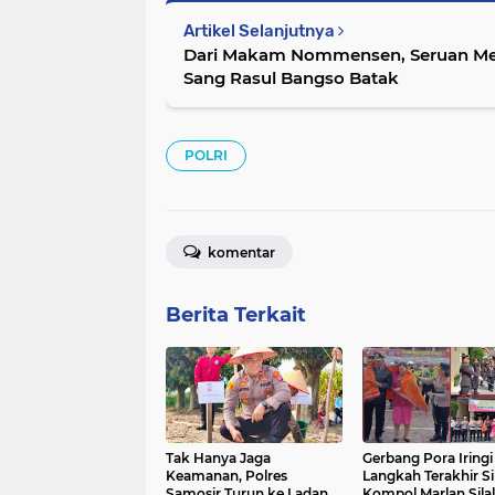
Artikel Selanjutnya
Dari Makam Nommensen, Seruan Me
Sang Rasul Bangso Batak
POLRI
komentar
Berita Terkait
Tak Hanya Jaga
Gerbang Pora Iringi
Keamanan, Polres
Langkah Terakhir S
Samosir Turun ke Ladang
Kompol Marlan Silal