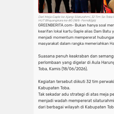
Dari Meja Gaple ke Ajang Silaturahmi, 32 Tim Se-Tob
HUT Bhayangkara ke-80 (18/6- Ferndt/gb)
GREENBERITA.com- Bukan hanya soal men
kearifan lokal kartu Gaple alias Dam Batu 
menjadi momentum mempererat hubungan 
masyarakat dalam rangka memeriahkan Ha
Suasana penuh keakraban dan semang
perlombaan yang digelar di Aula Haru
Toba, Kamis (18/06/2026).
Kegiatan tersebut diikuti 32 tim perwak
Kabupaten Toba.
Tak sekadar adu strategi di atas meja p
menjadi wadah mempererat silaturahmi 
dari berbagai wilayah di Kabupaten Tob