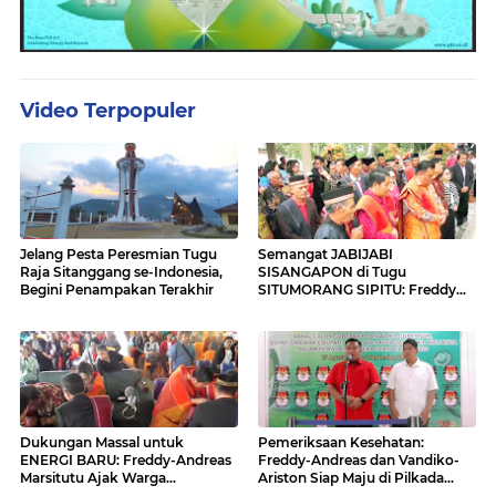
Video Terpopuler
Jelang Pesta Peresmian Tugu
Semangat JABIJABI
Raja Sitanggang se-Indonesia,
SISANGAPON di Tugu
Begini Penampakan Terakhir
SITUMORANG SIPITU: Freddy
Situmorang Dukung ENERGI
BARU
Dukungan Massal untuk
Pemeriksaan Kesehatan:
ENERGI BARU: Freddy-Andreas
Freddy-Andreas dan Vandiko-
Marsitutu Ajak Warga
Ariston Siap Maju di Pilkada
Membangun Samosir
Samosir