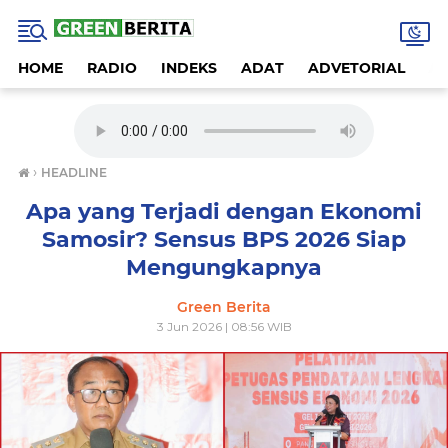
HOME
RADIO
INDEKS
ADAT
ADVETORIAL
A
›
HEADLINE
Apa yang Terjadi dengan Ekonomi
Samosir? Sensus BPS 2026 Siap
Mengungkapnya
Green Berita
3 Jun 2026 | 08:56 WIB