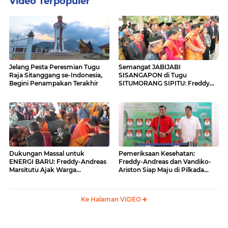
Video Terpopuler
Jelang Pesta Peresmian Tugu
Semangat JABIJABI
Raja Sitanggang se-Indonesia,
SISANGAPON di Tugu
Begini Penampakan Terakhir
SITUMORANG SIPITU: Freddy
Situmorang Dukung ENERGI
BARU
Dukungan Massal untuk
Pemeriksaan Kesehatan:
ENERGI BARU: Freddy-Andreas
Freddy-Andreas dan Vandiko-
Marsitutu Ajak Warga
Ariston Siap Maju di Pilkada
Membangun Samosir
Samosir
Ke Halaman VIDEO