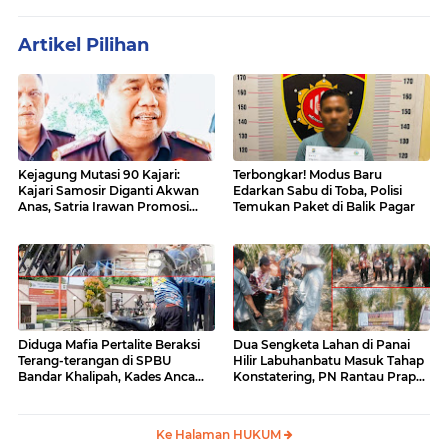
Artikel Pilihan
Kejagung Mutasi 90 Kajari:
Terbongkar! Modus Baru
Kajari Samosir Diganti Akwan
Edarkan Sabu di Toba, Polisi
Anas, Satria Irawan Promosi
Temukan Paket di Balik Pagar
Kemana?
Diduga Mafia Pertalite Beraksi
Dua Sengketa Lahan di Panai
Terang-terangan di SPBU
Hilir Labuhanbatu Masuk Tahap
Bandar Khalipah, Kades Ancam
Konstatering, PN Rantau Prapat
Surati Pertamina
Tetap Lanjut Meski Ada
Keberatan
Ke Halaman HUKUM