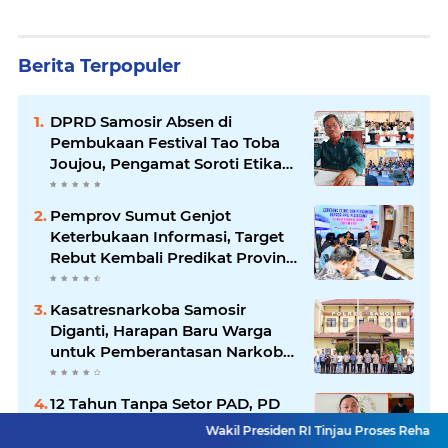
Berita Terpopuler
DPRD Samosir Absen di
Pembukaan Festival Tao Toba
Joujou, Pengamat Soroti Etika
Birokrasi Pemkab
Pemprov Sumut Genjot
Keterbukaan Informasi, Target
Rebut Kembali Predikat Provinsi
Informatif
Kasatresnarkoba Samosir
Diganti, Harapan Baru Warga
untuk Pemberantasan Narkoba
Menguat
12 Tahun Tanpa Setor PAD, PD
AIJ Sumut Bidik Kebangkitan
Wakil Presiden RI Tinjau Proses Rehabilitasi Jembata
Lewat Optimalisasi Aset