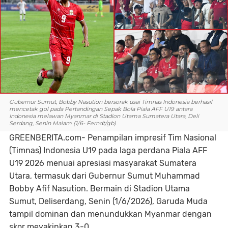
Gubernur Sumut, Bobby Nasution bersorak usai Timnas Indonesia berhasil
mencetak gol pada Pertandingan Sepak Bola Piala AFF U19 antara
Indonesia melawan Myanmar di Stadion Utama Sumatera Utara, Deli
Serdang, Senin Malam (1/6- Ferndt/gb)
GREENBERITA.com- Penampilan impresif Tim Nasional
(Timnas) Indonesia U19 pada laga perdana Piala AFF
U19 2026 menuai apresiasi masyarakat Sumatera
Utara, termasuk dari Gubernur Sumut Muhammad
Bobby Afif Nasution. Bermain di Stadion Utama
Sumut, Deliserdang, Senin (1/6/2026), Garuda Muda
tampil dominan dan menundukkan Myanmar dengan
skor meyakinkan 3-0.