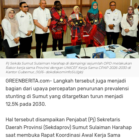
Pj Sekda Sumut Sulaiman Harahap di dampingi sejumlah OPD melakukan
Rakor kerja sama Provinsi dengan UNICEF Kerja Sama CPAP 2026-2030 di
Kantor Gubernur, (10/6- dokdiskominfoSU/gb)
GREENBERITA.com- Langkah tersebut juga menjadi
bagian dari upaya percepatan penurunan prevalensi
stunting di Sumut yang ditargetkan turun menjadi
12,5% pada 2030.
Hal tersebut disampaikan Penjabat (Pj) Sekretaris
Daerah Provinsi (Sekdaprov) Sumut Sulaiman Harahap
saat membuka Rapat Koordinasi Awal Kerja Sama