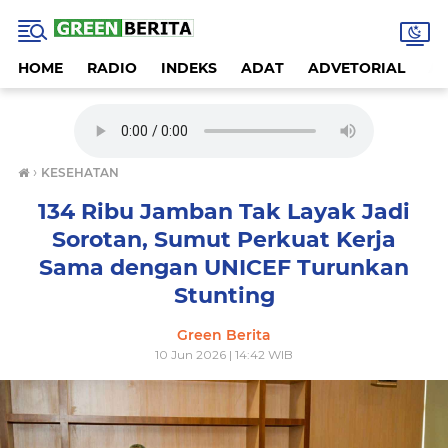
HOME
RADIO
INDEKS
ADAT
ADVETORIAL
A
›
KESEHATAN
134 Ribu Jamban Tak Layak Jadi
Sorotan, Sumut Perkuat Kerja
Sama dengan UNICEF Turunkan
Stunting
Green Berita
10 Jun 2026 | 14:42 WIB