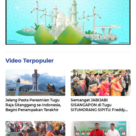
Video Terpopuler
Jelang Pesta Peresmian Tugu
Semangat JABIJABI
Raja Sitanggang se-Indonesia,
SISANGAPON di Tugu
Begini Penampakan Terakhir
SITUMORANG SIPITU: Freddy
Situmorang Dukung ENERGI
BARU