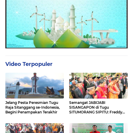
Video Terpopuler
Jelang Pesta Peresmian Tugu
Semangat JABIJABI
Raja Sitanggang se-Indonesia,
SISANGAPON di Tugu
Begini Penampakan Terakhir
SITUMORANG SIPITU: Freddy
Situmorang Dukung ENERGI
BARU