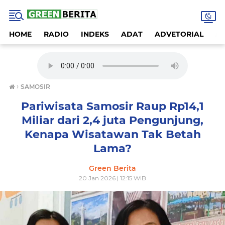
HOME
RADIO
INDEKS
ADAT
ADVETORIAL
A
›
SAMOSIR
Pariwisata Samosir Raup Rp14,1
Miliar dari 2,4 juta Pengunjung,
Kenapa Wisatawan Tak Betah
Lama?
Green Berita
20 Jan 2026 | 12:15 WIB