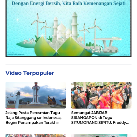
Video Terpopuler
Jelang Pesta Peresmian Tugu
Semangat JABIJABI
Raja Sitanggang se-Indonesia,
SISANGAPON di Tugu
Begini Penampakan Terakhir
SITUMORANG SIPITU: Freddy
Situmorang Dukung ENERGI
BARU