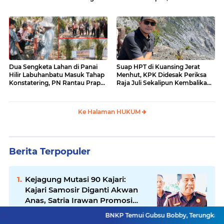
Surati Pertamina
Dua Sengketa Lahan di Panai
Suap HPT di Kuansing Jerat
Hilir Labuhanbatu Masuk Tahap
Menhut, KPK Didesak Periksa
Konstatering, PN Rantau Prapat
Raja Juli Sekalipun Kembalikan
Tetap Lanjut Meski Ada
Amplop
Keberatan
Ke Halaman HUKUM
Berita Terpopuler
Kejagung Mutasi 90 Kajari:
Kajari Samosir Diganti Akwan
Anas, Satria Irawan Promosi
Kemana?
BNKP Temui Gubsu Bobby, Terungkap Tiga Misi Bes