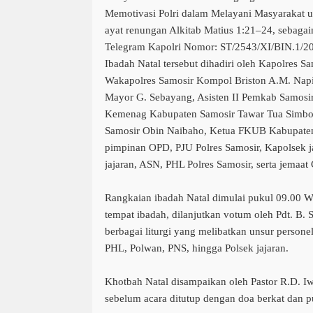
Memotivasi Polri dalam Melayani Masyarakat 
ayat renungan Alkitab Matius 1:21–24, sebagai
Telegram Kapolri Nomor: ST/2543/XI/BIN.1/2
Ibadah Natal tersebut dihadiri oleh Kapolres S
Wakapolres Samosir Kompol Briston A.M. Nap
Mayor G. Sebayang, Asisten II Pemkab Samosir
Kemenag Kabupaten Samosir Tawar Tua Simb
Samosir Obin Naibaho, Ketua FKUB Kabupaten 
pimpinan OPD, PJU Polres Samosir, Kapolsek ja
jajaran, ASN, PHL Polres Samosir, serta jemaat 
Rangkaian ibadah Natal dimulai pukul 09.00 
tempat ibadah, dilanjutkan votum oleh Pdt. B. 
berbagai liturgi yang melibatkan unsur persone
PHL, Polwan, PNS, hingga Polsek jajaran.
Khotbah Natal disampaikan oleh Pastor R.D. 
sebelum acara ditutup dengan doa berkat dan pu