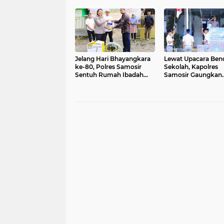
Jelang Hari Bhayangkara
Lewat Upacara Bend
ke-80, Polres Samosir
Sekolah, Kapolres
Sentuh Rumah Ibadah
Samosir Gaungkan
Lewat Aksi Bhakti Religi
Disiplin dan Tertib
Berlalulintas di Palip