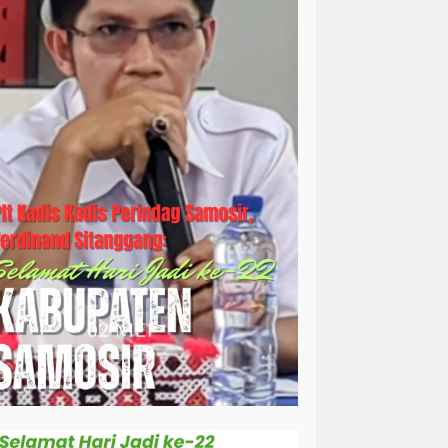
simalungun
sosial
sosok