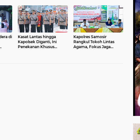
Masyarakat
Donor Darah
era di
Kasat Lantas hingga
Kapolres Samosir
Kapolsek Diganti, Ini
Rangkul Tokoh Lintas
Penekanan Khusus
Agama, Fokus Jaga
Kapolres Samosir
Toleransi dan Tertibkan
i
Balap Liar