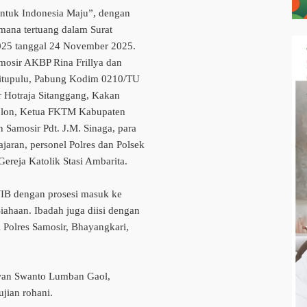
untuk Indonesia Maju”, dengan
mana tertuang dalam Surat
025 tanggal 24 November 2025.
amosir AKBP Rina Frillya dan
itupulu, Pabung Kodim 0210/TU
 Hotraja Sitanggang, Kakan
olon, Ketua FKTM Kabupaten
Samosir Pdt. J.M. Sinaga, para
jaran, personel Polres dan Polsek
Gereja Katolik Stasi Ambarita.
WIB dengan prosesi masuk ke
Siahaan. Ibadah juga diisi dengan
l Polres Samosir, Bhayangkari,
Iwan Swanto Lumban Gaol,
jian rohani.