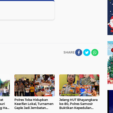
SHARE
at
Polres Toba Hidupkan
Jelang HUT Bhayangkara
uri
Kearifan Lokal, Turnamen
ke-80, Polres Samosir
g Hari
Gaple Jadi Jembatan
Buktikan Kepedulian
Kedekatan Polri dan
Kemanusiaan Lewat