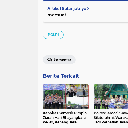
Artikel Selanjutnya
memuat...
POLRI
komentar
Berita Terkait
Kapolres Samosir Pimpin
Polres Samosir Raw
Ziarah Hari Bhayangkara
Silaturahmi, Waraka
ke-80, Kenang Jasa
Jadi Perhatian Jelan
Pahlawan Bangsa
Bhayangkara