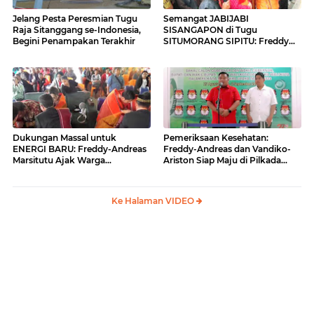
Jelang Pesta Peresmian Tugu
Semangat JABIJABI
Raja Sitanggang se-Indonesia,
SISANGAPON di Tugu
Begini Penampakan Terakhir
SITUMORANG SIPITU: Freddy
Situmorang Dukung ENERGI
BARU
Dukungan Massal untuk
Pemeriksaan Kesehatan:
ENERGI BARU: Freddy-Andreas
Freddy-Andreas dan Vandiko-
Marsitutu Ajak Warga
Ariston Siap Maju di Pilkada
Membangun Samosir
Samosir
Ke Halaman VIDEO