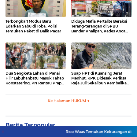
Terbongkar! Modus Baru
Diduga Mafia Pertalite Beraksi
Edarkan Sabu di Toba, Polisi
Terang-terangan di SPBU
Temukan Paket di Balik Pagar
Bandar Khalipah, Kades Ancam
Surati Pertamina
Dua Sengketa Lahan di Panai
Suap HPT di Kuansing Jerat
Hilir Labuhanbatu Masuk Tahap
Menhut, KPK Didesak Periksa
Konstatering, PN Rantau Prapat
Raja Juli Sekalipun Kembalikan
Tetap Lanjut Meski Ada
Amplop
Keberatan
Ke Halaman HUKUM
Berita Terpopuler
Rico Waas Temukan Kekurangan di Proyek RTLH, Kont