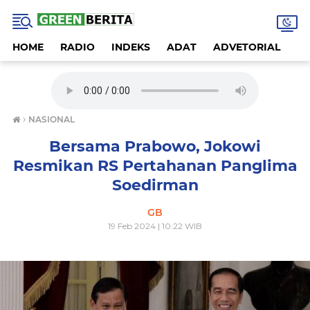
HOME
RADIO
INDEKS
ADAT
ADVETORIAL
A
›
NASIONAL
Bersama Prabowo, Jokowi
Resmikan RS Pertahanan Panglima
Soedirman
GB
19 Feb 2024 | 10:22 WIB