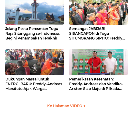
Jelang Pesta Peresmian Tugu
Semangat JABIJABI
Raja Sitanggang se-Indonesia,
SISANGAPON di Tugu
Begini Penampakan Terakhir
SITUMORANG SIPITU: Freddy
Situmorang Dukung ENERGI
BARU
Dukungan Massal untuk
Pemeriksaan Kesehatan:
ENERGI BARU: Freddy-Andreas
Freddy-Andreas dan Vandiko-
Marsitutu Ajak Warga
Ariston Siap Maju di Pilkada
Membangun Samosir
Samosir
Ke Halaman VIDEO