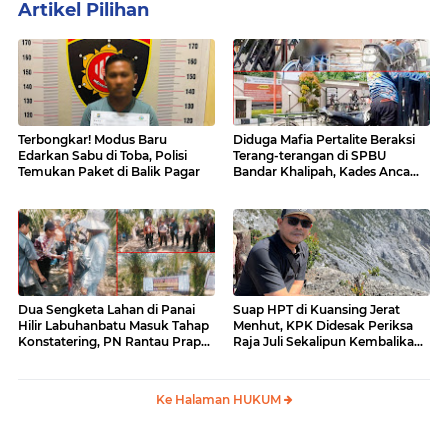
Artikel Pilihan
Terbongkar! Modus Baru
Diduga Mafia Pertalite Beraksi
Edarkan Sabu di Toba, Polisi
Terang-terangan di SPBU
Temukan Paket di Balik Pagar
Bandar Khalipah, Kades Ancam
Surati Pertamina
Dua Sengketa Lahan di Panai
Suap HPT di Kuansing Jerat
Hilir Labuhanbatu Masuk Tahap
Menhut, KPK Didesak Periksa
Konstatering, PN Rantau Prapat
Raja Juli Sekalipun Kembalikan
Tetap Lanjut Meski Ada
Amplop
Keberatan
Ke Halaman HUKUM