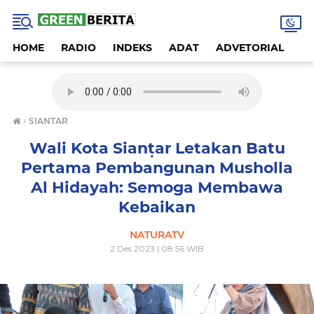
HOME
RADIO
INDEKS
ADAT
ADVETORIAL
A
›
SIANTAR
Wali Kota Sianțar Letakan Batu
Pertama Pembangunan Musholla
Al Hidayah: Semoga Membawa
Kebaikan
NATURATV
2 Des 2023 | 08:56 WIB