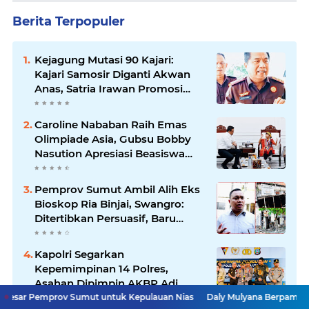
Berita Terpopuler
Kejagung Mutasi 90 Kajari:
Kajari Samosir Diganti Akwan
Anas, Satria Irawan Promosi
Kemana?
Caroline Nababan Raih Emas
Olimpiade Asia, Gubsu Bobby
Nasution Apresiasi Beasiswa
dan Bimbel
Pemprov Sumut Ambil Alih Eks
Bioskop Ria Binjai, Swangro:
Ditertibkan Persuasif, Baru
Kelola dengan Baik
Kapolri Segarkan
Kepemimpinan 14 Polres,
Asahan Dipimpin AKBP Adi
Dharma Pramudhita
v Sumut untuk Kepulauan Nias
Daly Mulyana Berpamitan, MPKW Sumu