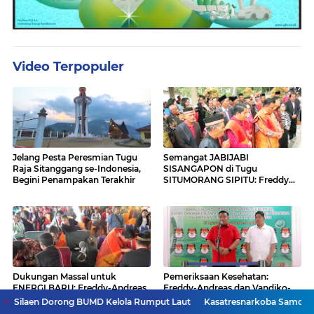
Video Terpopuler
Jelang Pesta Peresmian Tugu
Semangat JABIJABI
Raja Sitanggang se-Indonesia,
SISANGAPON di Tugu
Begini Penampakan Terakhir
SITUMORANG SIPITU: Freddy
Situmorang Dukung ENERGI
BARU
Dukungan Massal untuk
Pemeriksaan Kesehatan:
ENERGI BARU: Freddy-Andreas
Freddy-Andreas dan Vandiko-
Marsitutu Ajak Warga
Ariston Siap Maju di Pilkada
rong BUMD Kelola Rumput Laut
Kasatresnarkoba Samosir Diganti, Har
Membangun Samosir
Samosir