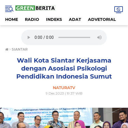
HOME
RADIO
INDEKS
ADAT
ADVETORIAL
A
›
SIANTAR
Wali Kota Siantar Kerjasama
dengan Asosiasi Psikologi
Pendidikan Indonesia Sumut
NATURATV
9 Des 2023 | 19:37 WIB