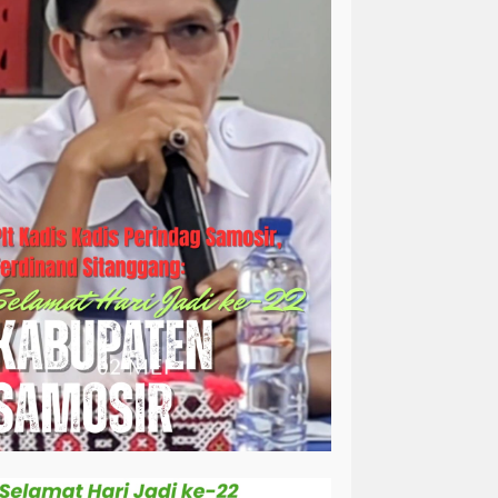
simalungun
sosial
sosok