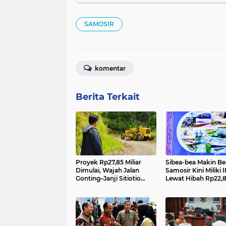
SAMOSIR
komentar
Berita Terkait
Proyek Rp27,85 Miliar
Sibea-bea Makin Ber
Dimulai, Wajah Jalan
Samosir Kini Miliki 
Gonting–Janji Sitiotio
Lewat Hibah Rp22,8 
Samosir Bakal Berubah
Total