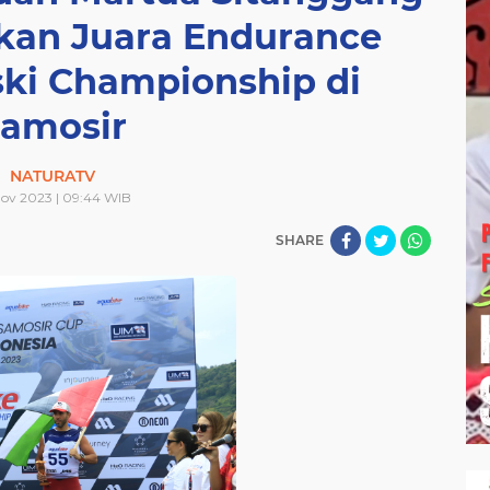
an Juara Endurance
gtinggi
TNI
TOBA
UMKM
VIDEO
omansa
samosir
sejarah
sepakbola
siantar
ski Championship di
toba
umkm
video
amosir
NATURATV
Nov 2023 | 09:44 WIB
SHARE