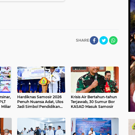
SHARE
sinar,
Hardiknas Samosir 2026
Krisis Air Bertahun-tahun
IPLT
Penuh Nuansa Adat, Ulos
Terjawab, 30 Sumur Bor
Miliar
Jadi Simbol Pendidikan
KASAD Masuk Samosir
Berkarakter