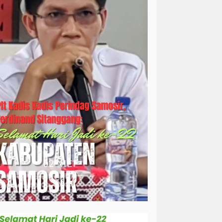
simalungun
sosial
sosok