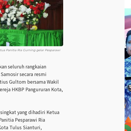
tua Panitia Ria Gurning gelar Pesparawi
an seluruh rangkaian
 Samosir secara resmi
tius Gultom bersama Wakil
Gereja HKBP Pangururan Kota,
singkat yang dihadiri Ketua
anitia Pesparawi Ria
ota Tulus Sianturi,