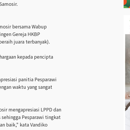
 Samosir.
amosir bersama Wabup
tingen Gereja HKBP
raih juara terbanyak).
hargaan kepada pencipta
resiasi panitia Pesparawi
engan waktu yang sangat
sir mengapresiasi LPPD dan
s sehingga Pesparawi tingkat
n baik," kata Vandiko