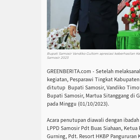
Bupati Samosir Vandiko Gultom apresiasi keberhasilan Ke
Samosir 2023
GREENBERITA.com - Setelah melaksanak
kegiatan, Pesparawi Tingkat Kabupaten
ditutup Bupati Samosir, Vandiko Timo
Bupati Samosir, Martua Sitanggang di 
pada Minggu (01/10/2023).
Acara penutupan diawali dengan ibadah 
LPPD Samosir Pdt Buas Siahaan, Ketua P
Gurning, Pdt. Resort HKBP Pangururan K