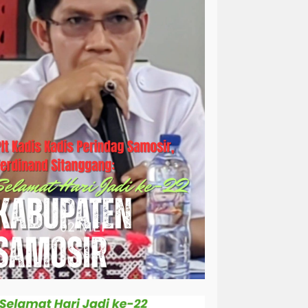
simalungun
sosial
sosok