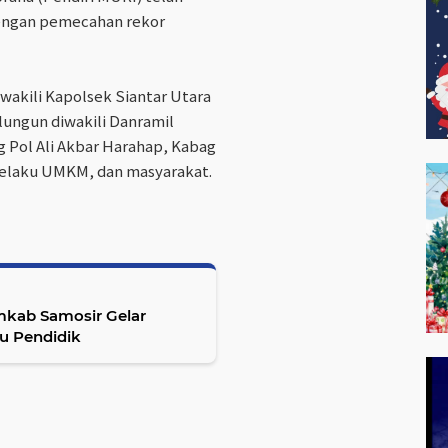
 dengan pemecahan rekor
iwakili Kapolsek Siantar Utara
ungun diwakili Danramil
 Pol Ali Akbar Harahap, Kabag
elaku UMKM, dan masyarakat.
mkab Samosir Gelar
u Pendidik