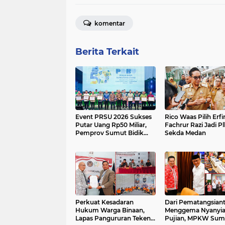
komentar
Berita Terkait
Event PRSU 2026 Sukses
Rico Waas Pilih Erfi
Putar Uang Rp50 Miliar,
Fachrur Razi Jadi Pl
Pemprov Sumut Bidik
Sekda Medan
Peningkatan Investasi
UMKM
Perkuat Kesadaran
Dari Pematangsiant
Hukum Warga Binaan,
Menggema Nyanyi
Lapas Pangururan Teken
Pujian, MPKW Sum