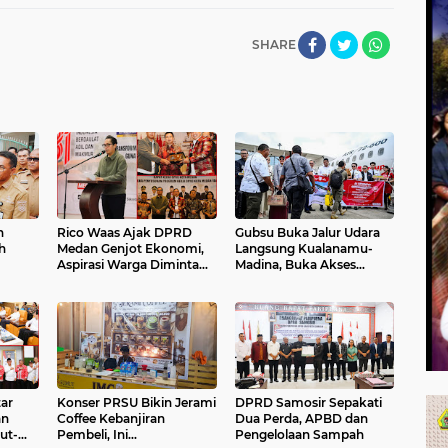
SHARE
n
Rico Waas Ajak DPRD
Gubsu Buka Jalur Udara
h
Medan Genjot Ekonomi,
Langsung Kualanamu-
Aspirasi Warga Diminta
Madina, Buka Akses
Langsung Lewat
Investasi Peningkatan
WhatsApp
Ekonomi
ar
Konser PRSU Bikin Jerami
DPRD Samosir Sepakati
an
Coffee Kebanjiran
Dua Perda, APBD dan
ut-
Pembeli, Ini
Pengelolaan Sampah