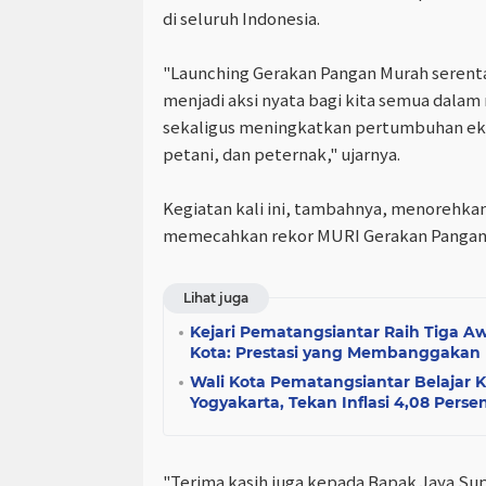
di seluruh Indonesia.
"Launching Gerakan Pangan Murah serentak
menjadi aksi nyata bagi kita semua dalam
sekaligus meningkatkan pertumbuhan ek
petani, dan peternak," ujarnya.
Kegiatan kali ini, tambahnya, menorehka
memecahkan rekor MURI Gerakan Pangan
Lihat juga
Kejari Pematangsiantar Raih Tiga Awa
Kota: Prestasi yang Membanggakan
Wali Kota Pematangsiantar Belajar K
Yogyakarta, Tekan Inflasi 4,08 Perse
"Terima kasih juga kepada Bapak Jaya Sup