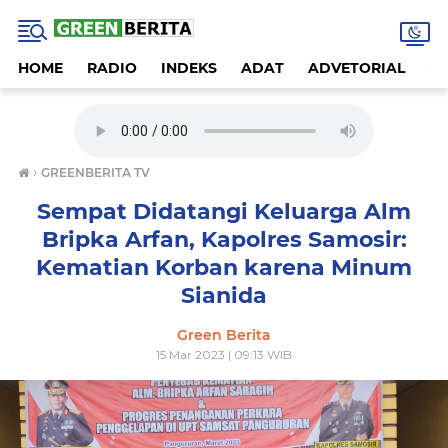
HOME
RADIO
INDEKS
ADAT
ADVETORIAL
A
›
GREENBERITA TV
Sempat Didatangi Keluarga Alm
Bripka Arfan, Kapolres Samosir:
Kematian Korban karena Minum
Sianida
Green Berita
15 Mar 2023 | 09:13 WIB