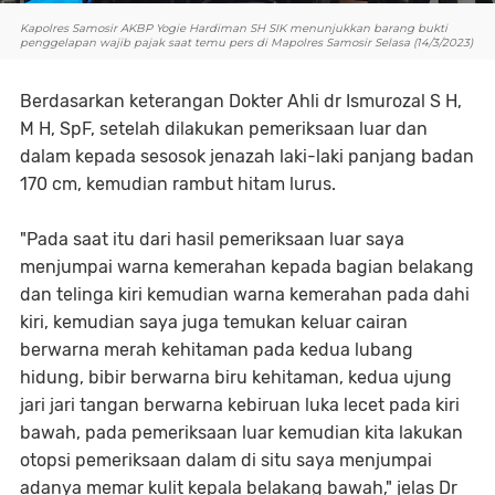
Kapolres Samosir AKBP Yogie Hardiman SH SIK menunjukkan barang bukti
penggelapan wajib pajak saat temu pers di Mapolres Samosir Selasa (14/3/2023)
Berdasarkan keterangan Dokter Ahli dr Ismurozal S H,
M H, SpF, setelah dilakukan pemeriksaan luar dan
dalam kepada sesosok jenazah laki-laki panjang badan
170 cm, kemudian rambut hitam lurus.
"Pada saat itu dari hasil pemeriksaan luar saya
menjumpai warna kemerahan kepada bagian belakang
dan telinga kiri kemudian warna kemerahan pada dahi
kiri, kemudian saya juga temukan keluar cairan
berwarna merah kehitaman pada kedua lubang
hidung, bibir berwarna biru kehitaman, kedua ujung
jari jari tangan berwarna kebiruan luka lecet pada kiri
bawah, pada pemeriksaan luar kemudian kita lakukan
otopsi pemeriksaan dalam di situ saya menjumpai
adanya memar kulit kepala belakang bawah," jelas Dr