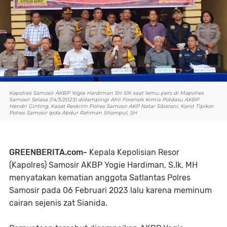
Kapolres Samosir AKBP Yogie Hardiman SH SIK saat temu pers di Mapolres
Samosir Selasa (14/3/2023) didampingi Ahli Forensik Kimia Poldasu AKBP
Hendri Ginting, Kasat Reskrim Polres Samosir AKP Natar Sibarani, Kanit Tipikor
Polres Samosir Ipda Abdur Rahman Sitompul, SH
GREENBERITA.com-
Kepala Kepolisian Resor
(Kapolres) Samosir AKBP Yogie Hardiman, S.Ik, MH
menyatakan kematian anggota Satlantas Polres
Samosir pada 06 Februari 2023 lalu karena meminum
cairan sejenis zat Sianida.