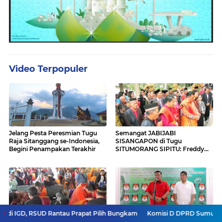
Video Terpopuler
Jelang Pesta Peresmian Tugu
Semangat JABIJABI
Raja Sitanggang se-Indonesia,
SISANGAPON di Tugu
Begini Penampakan Terakhir
SITUMORANG SIPITU: Freddy
Situmorang Dukung ENERGI
BARU
D Rantau Prapat Pilih Bungkam
Komisi D DPRD Sumut Apresiasi Langkah
Dukungan Massal untuk
Pemeriksaan Kesehatan: