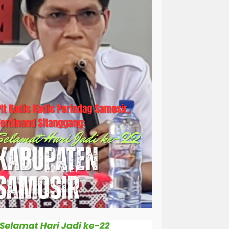
simalungun
sosial
sosok