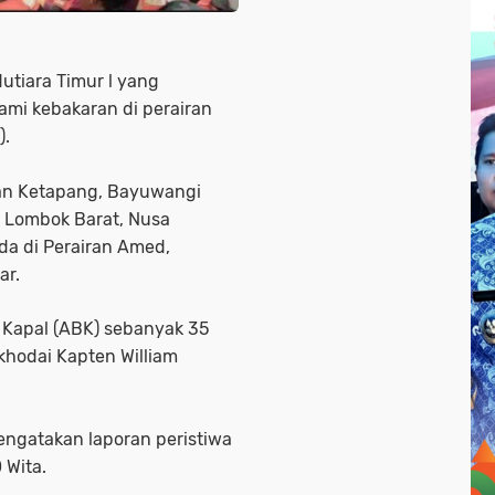
utiara Timur l yang
i kebakaran di perairan
).
an Ketapang, Bayuwangi
 Lombok Barat, Nusa
da di Perairan Amed,
ar.
Kapal (ABK) sebanyak 35
hodai Kapten William
engatakan laporan peristiwa
 Wita.