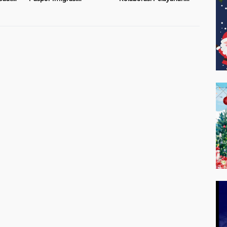
Pontianak Diserbu Ribuan
Publik dalam Pencegahan
n
Pengunjung
TPPO