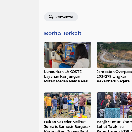
komentar
Berita Terkait
Luncurkan LAKOSTE,
Jembatan Overpass
Layanan Kunjungan
203+279 Lingkar
Rutan Medan Naik Kelas
Pekanbaru Segera
Dibangun, Jalan Sp 
– Bts Kota Pekanb
17+500 Akan Ditera
Pengalihan Jalur
Bukan Sekedar Meliput,
Banjir Sumut Disoro
Jurnalis Samosir Bergerak
Luhut Tolak Isu
Kumpulkan Donasi Bantu
Keterlibatan di TPL 