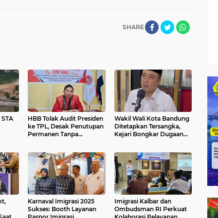
SHARE
 STA
HBB Tolak Audit Presiden
Wakil Wali Kota Bandung
ke TPL, Desak Penutupan
Ditetapkan Tersangka,
Permanen Tanpa
Kejari Bongkar Dugaan
Palas
Komprom
Korupsi Penyalahgunaan
aru KM
Wewenang
pkan
t,
Karnaval Imigrasi 2025
Imigrasi Kalbar dan
Sukses: Booth Layanan
Ombudsman RI Perkuat
Saat
Paspor Imigrasi
Kolaborasi Pelayanan