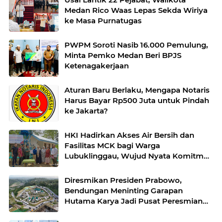
Medan Rico Waas Lepas Sekda Wiriya
ke Masa Purnatugas
PWPM Soroti Nasib 16.000 Pemulung,
Minta Pemko Medan Beri BPJS
Ketenagakerjaan
Aturan Baru Berlaku, Mengapa Notaris
Harus Bayar Rp500 Juta untuk Pindah
ke Jakarta?
HKI Hadirkan Akses Air Bersih dan
Fasilitas MCK bagi Warga
Lubuklinggau, Wujud Nyata Komitmen
Membangun Kehidupan yang Lebih
Sehat
Diresmikan Presiden Prabowo,
Bendungan Meninting Garapan
Hutama Karya Jadi Pusat Peresmian
Lima Bendungan Nasional