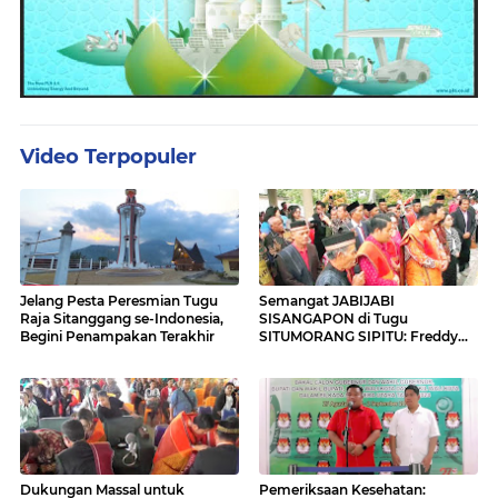
Video Terpopuler
Jelang Pesta Peresmian Tugu
Semangat JABIJABI
Raja Sitanggang se-Indonesia,
SISANGAPON di Tugu
Begini Penampakan Terakhir
SITUMORANG SIPITU: Freddy
Situmorang Dukung ENERGI
BARU
Dukungan Massal untuk
Pemeriksaan Kesehatan: