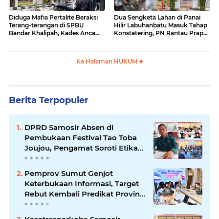
Diduga Mafia Pertalite Beraksi
Dua Sengketa Lahan di Panai
Terang-terangan di SPBU
Hilir Labuhanbatu Masuk Tahap
Bandar Khalipah, Kades Ancam
Konstatering, PN Rantau Prapat
Surati Pertamina
Tetap Lanjut Meski Ada
Keberatan
Ke Halaman HUKUM
Berita Terpopuler
DPRD Samosir Absen di
Pembukaan Festival Tao Toba
Joujou, Pengamat Soroti Etika
Birokrasi Pemkab
Pemprov Sumut Genjot
Keterbukaan Informasi, Target
Rebut Kembali Predikat Provinsi
Informatif