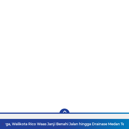
 Rico Waas Janji Benahi Jalan hingga Drainase Medan Tembung
Wakil 