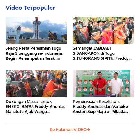
Video Terpopuler
Jelang Pesta Peresmian Tugu
Semangat JABIJABI
Raja Sitanggang se-Indonesia,
SISANGAPON di Tugu
Begini Penampakan Terakhir
SITUMORANG SIPITU: Freddy
Situmorang Dukung ENERGI
BARU
Dukungan Massal untuk
Pemeriksaan Kesehatan:
ENERGI BARU: Freddy-Andreas
Freddy-Andreas dan Vandiko-
Marsitutu Ajak Warga
Ariston Siap Maju di Pilkada
Membangun Samosir
Samosir
Ke Halaman VIDEO