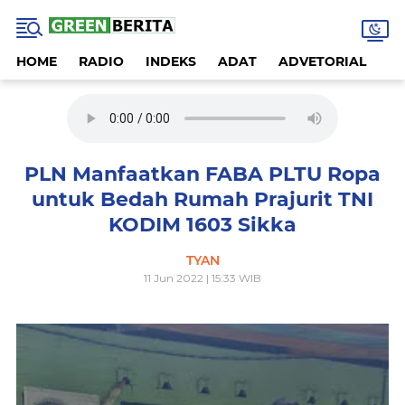
HOME
RADIO
INDEKS
ADAT
ADVETORIAL
A
PLN Manfaatkan FABA PLTU Ropa
untuk Bedah Rumah Prajurit TNI
KODIM 1603 Sikka
TYAN
11 Jun 2022 | 15:33 WIB