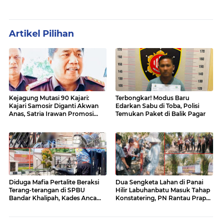
Artikel Pilihan
Kejagung Mutasi 90 Kajari:
Terbongkar! Modus Baru
Kajari Samosir Diganti Akwan
Edarkan Sabu di Toba, Polisi
Anas, Satria Irawan Promosi
Temukan Paket di Balik Pagar
Kemana?
Diduga Mafia Pertalite Beraksi
Dua Sengketa Lahan di Panai
Terang-terangan di SPBU
Hilir Labuhanbatu Masuk Tahap
Bandar Khalipah, Kades Ancam
Konstatering, PN Rantau Prapat
Surati Pertamina
Tetap Lanjut Meski Ada
Keberatan