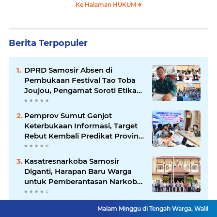
Ke Halaman HUKUM
Berita Terpopuler
DPRD Samosir Absen di
Pembukaan Festival Tao Toba
Joujou, Pengamat Soroti Etika
Birokrasi Pemkab
Pemprov Sumut Genjot
Keterbukaan Informasi, Target
Rebut Kembali Predikat Provinsi
Informatif
Kasatresnarkoba Samosir
Diganti, Harapan Baru Warga
untuk Pemberantasan Narkoba
Menguat
Komisi D DPRD Sumut Apresiasi
Malam Minggu di Tengah Warga, Walikota Rico Waas Ja
Langkah Gubsu Ngantor di Nias,