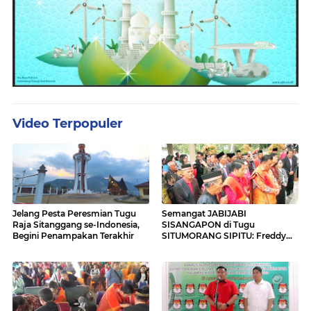
Video Terpopuler
Jelang Pesta Peresmian Tugu
Semangat JABIJABI
Raja Sitanggang se-Indonesia,
SISANGAPON di Tugu
Begini Penampakan Terakhir
SITUMORANG SIPITU: Freddy
Situmorang Dukung ENERGI
BARU