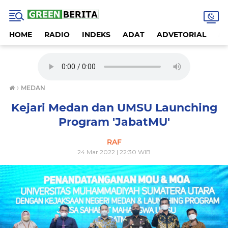
HOME
RADIO
INDEKS
ADAT
ADVETORIAL
A
›
MEDAN
Kejari Medan dan UMSU Launching
Program 'JabatMU'
RAF
24 Mar 2022 | 22:30 WIB