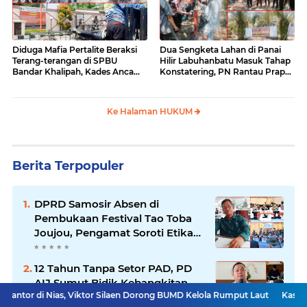
Diduga Mafia Pertalite Beraksi
Dua Sengketa Lahan di Panai
Terang-terangan di SPBU
Hilir Labuhanbatu Masuk Tahap
Bandar Khalipah, Kades Ancam
Konstatering, PN Rantau Prapat
Surati Pertamina
Tetap Lanjut Meski Ada
Keberatan
Ke Halaman HUKUM
Berita Terpopuler
DPRD Samosir Absen di
Pembukaan Festival Tao Toba
Joujou, Pengamat Soroti Etika
Birokrasi Pemkab
12 Tahun Tanpa Setor PAD, PD
AIJ Sumut Bidik Kebangkitan
s, Viktor Silaen Dorong BUMD Kelola Rumput Laut
Kasatresnarkoba Sa
Lewat Optimalisasi Aset