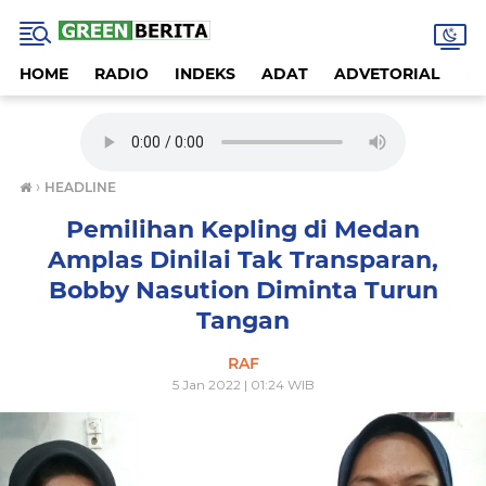
HOME
RADIO
INDEKS
ADAT
ADVETORIAL
A
›
HEADLINE
Pemilihan Kepling di Medan
Amplas Dinilai Tak Transparan,
Bobby Nasution Diminta Turun
Tangan
RAF
5 Jan 2022 | 01:24 WIB