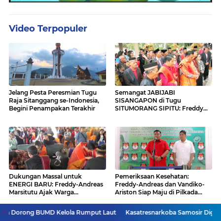
Video Terpopuler
Jelang Pesta Peresmian Tugu
Semangat JABIJABI
Raja Sitanggang se-Indonesia,
SISANGAPON di Tugu
Begini Penampakan Terakhir
SITUMORANG SIPITU: Freddy
Situmorang Dukung ENERGI
BARU
Dukungan Massal untuk
Pemeriksaan Kesehatan:
ENERGI BARU: Freddy-Andreas
Freddy-Andreas dan Vandiko-
Marsitutu Ajak Warga
Ariston Siap Maju di Pilkada
Membangun Samosir
Samosir
BUMD Kelola Rumput Laut
Kasatresnarkoba Samosir Diganti, Harapan 
Ke Halaman VIDEO