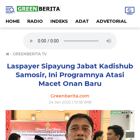
HOME
RADIO
INDEKS
ADAT
ADVETORIAL
A
›
GREENBERITA TV
Laspayer Sipayung Jabat Kadishub
Samosir, Ini Programnya Atasi
Macet Onan Baru
Greenberita.com
24 Jan 2022 | 10:55 WIB