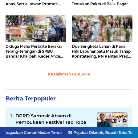
Anas, Satria Irawan Promosi
Temukan Paket di Balik Pagar
Kemana?
Diduga Mafia Pertalite Beraksi
Dua Sengketa Lahan di Panai
Terang-terangan di SPBU
Hilir Labuhanbatu Masuk Tahap
Bandar Khalipah, Kades Ancam
Konstatering, PN Rantau Prapat
Surati Pertamina
Tetap Lanjut Meski Ada
Keberatan
Ke Halaman HUKUM
Berita Terpopuler
DPRD Samosir Absen di
Pembukaan Festival Tao Toba
Joujou, Pengamat Soroti Etika
 Camat Medan Timur
39 Pejabat Dilantik, Bupati Toba Tekankan Integrit
Birokrasi Pemkab