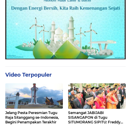
Video Terpopuler
Jelang Pesta Peresmian Tugu
Semangat JABIJABI
Raja Sitanggang se-Indonesia,
SISANGAPON di Tugu
Begini Penampakan Terakhir
SITUMORANG SIPITU: Freddy
Situmorang Dukung ENERGI