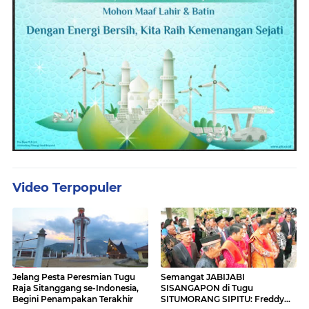
Video Terpopuler
Jelang Pesta Peresmian Tugu
Semangat JABIJABI
Raja Sitanggang se-Indonesia,
SISANGAPON di Tugu
Begini Penampakan Terakhir
SITUMORANG SIPITU: Freddy