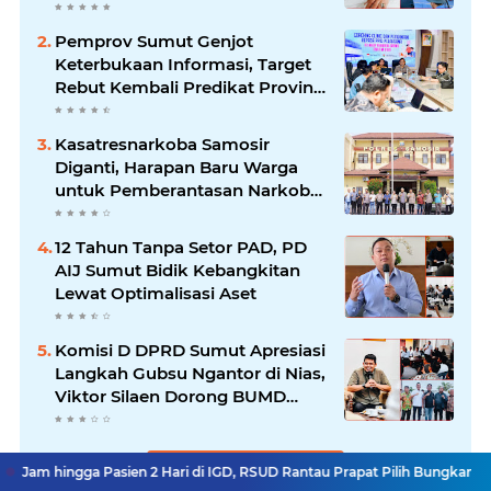
Birokrasi Pemkab
Pemprov Sumut Genjot
Keterbukaan Informasi, Target
Rebut Kembali Predikat Provinsi
Informatif
Kasatresnarkoba Samosir
Diganti, Harapan Baru Warga
untuk Pemberantasan Narkoba
Menguat
12 Tahun Tanpa Setor PAD, PD
AIJ Sumut Bidik Kebangkitan
Lewat Optimalisasi Aset
Komisi D DPRD Sumut Apresiasi
Langkah Gubsu Ngantor di Nias,
Viktor Silaen Dorong BUMD
Kelola Rumput Laut
Lihat Selengkapnya
Pasien 2 Hari di IGD, RSUD Rantau Prapat Pilih Bungkam
Komisi D DPRD