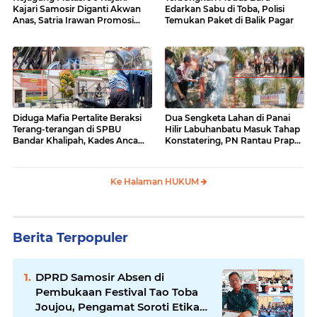
Kajari Samosir Diganti Akwan
Edarkan Sabu di Toba, Polisi
Anas, Satria Irawan Promosi
Temukan Paket di Balik Pagar
Kemana?
Diduga Mafia Pertalite Beraksi
Dua Sengketa Lahan di Panai
Terang-terangan di SPBU
Hilir Labuhanbatu Masuk Tahap
Bandar Khalipah, Kades Ancam
Konstatering, PN Rantau Prapat
Surati Pertamina
Tetap Lanjut Meski Ada
Keberatan
Ke Halaman HUKUM
Berita Terpopuler
DPRD Samosir Absen di
Pembukaan Festival Tao Toba
Joujou, Pengamat Soroti Etika