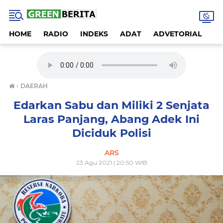
HOME
RADIO
INDEKS
ADAT
ADVETORIAL
A
›
DAERAH
Edarkan Sabu dan Miliki 2 Senjata
Laras Panjang, Abang Adek Ini
Diciduk Polisi
ARS
23 Agu 2021 | 20:50 WIB