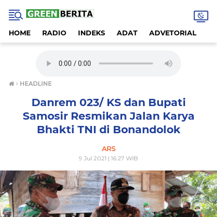
HOME
RADIO
INDEKS
ADAT
ADVETORIAL
A
›
HEADLINE
Danrem 023/ KS dan Bupati
Samosir Resmikan Jalan Karya
Bhakti TNI di Bonandolok
ARS
9 Jul 2021 | 16:27 WIB