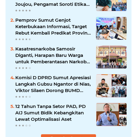
Joujou, Pengamat Soroti Etika
Birokrasi Pemkab
Pemprov Sumut Genjot
Keterbukaan Informasi, Target
Rebut Kembali Predikat Provinsi
Informatif
Kasatresnarkoba Samosir
Diganti, Harapan Baru Warga
untuk Pemberantasan Narkoba
Menguat
Komisi D DPRD Sumut Apresiasi
Langkah Gubsu Ngantor di Nias,
Viktor Silaen Dorong BUMD
Kelola Rumput Laut
12 Tahun Tanpa Setor PAD, PD
AIJ Sumut Bidik Kebangkitan
Lewat Optimalisasi Aset