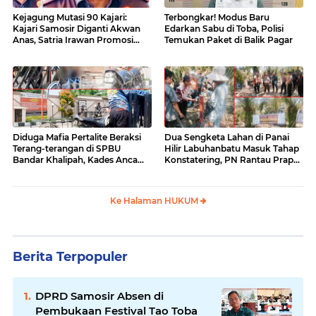
Kejagung Mutasi 90 Kajari:
Terbongkar! Modus Baru
Kajari Samosir Diganti Akwan
Edarkan Sabu di Toba, Polisi
Anas, Satria Irawan Promosi
Temukan Paket di Balik Pagar
Kemana?
Diduga Mafia Pertalite Beraksi
Dua Sengketa Lahan di Panai
Terang-terangan di SPBU
Hilir Labuhanbatu Masuk Tahap
Bandar Khalipah, Kades Ancam
Konstatering, PN Rantau Prapat
Surati Pertamina
Tetap Lanjut Meski Ada
Keberatan
Ke Halaman HUKUM
Berita Terpopuler
DPRD Samosir Absen di
Pembukaan Festival Tao Toba