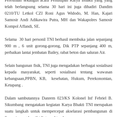
Peresmian sekaligus acara Penutupan Karya Bhakti yang yang
telah berlangsung selama 30 hari ini juga dihadiri Dandim
0210/TU Letkol CZI Roni Agus Widodo, M. Han, Kajari
Samosir Andi Adikawira Putra, MH dan Wakapolres Samosir
Kompol Affandi, SE.
Selama 30 hari personil TNI berhasil membuka jalan sepanjang
900 m , 6 unit gorong-gorong, Dik PTP sepanjang 400 m,
perbaikan lantai jembatan Bailey, rabat beton dan saluran Air.
Selain bangunan fisik, TNI juga mengadakan berbagai sosialisasi
kepada masyarakat, seperti sosialisasi tentang wawasan
kebangsaan,PPBN, KB, kesehatan, Hukum, Perekonomian,
Ketapang .
Dalam sambutannya Danrem 023/KS Kolonel Inf Febriel B.
Sikumbang mengatakan kegiatan Karya Bhakti TNI merupakan
suatu langkah untuk mempercepat akselarasi pembangunan di