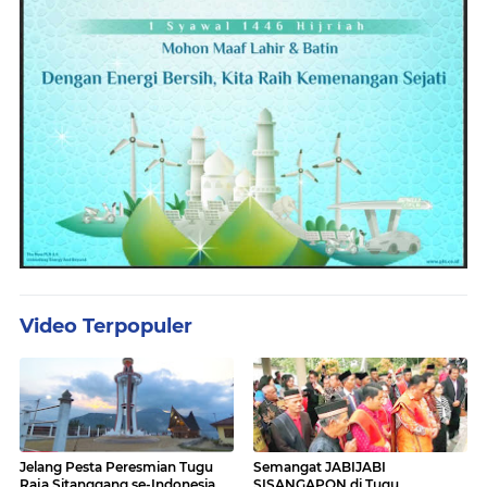
Video Terpopuler
Jelang Pesta Peresmian Tugu
Semangat JABIJABI
Raja Sitanggang se-Indonesia,
SISANGAPON di Tugu