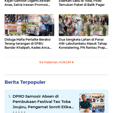
Kajari Samosir Diganti Akwan
Edarkan Sabu di Toba, Polisi
Anas, Satria Irawan Promosi
Temukan Paket di Balik Pagar
Kemana?
Diduga Mafia Pertalite Beraksi
Dua Sengketa Lahan di Panai
Terang-terangan di SPBU
Hilir Labuhanbatu Masuk Tahap
Bandar Khalipah, Kades Ancam
Konstatering, PN Rantau Prapat
Surati Pertamina
Tetap Lanjut Meski Ada
Keberatan
Ke Halaman HUKUM
Berita Terpopuler
DPRD Samosir Absen di
Pembukaan Festival Tao Toba
Joujou, Pengamat Soroti Etika
Birokrasi Pemkab