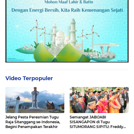
Video Terpopuler
Jelang Pesta Peresmian Tugu
Semangat JABIJABI
Raja Sitanggang se-Indonesia,
SISANGAPON di Tugu
Begini Penampakan Terakhir
SITUMORANG SIPITU: Freddy
Situmorang Dukung ENERGI