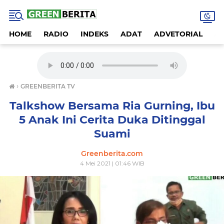
HOME
RADIO
INDEKS
ADAT
ADVETORIAL
A
›
GREENBERITA TV
Talkshow Bersama Ria Gurning, Ibu
5 Anak Ini Cerita Duka Ditinggal
Suami
Greenberita.com
4 Mei 2021 | 01:46 WIB