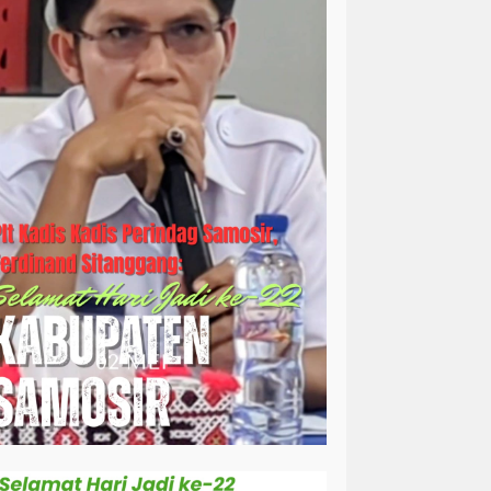
simalungun
sosial
sosok