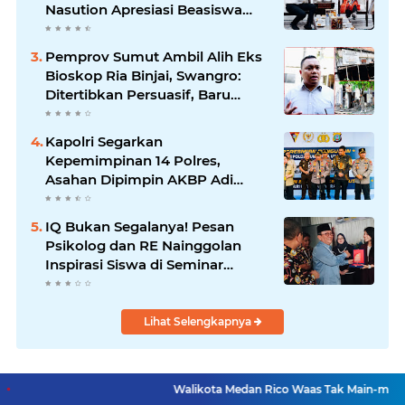
Nasution Apresiasi Beasiswa
dan Bimbel
Pemprov Sumut Ambil Alih Eks
Bioskop Ria Binjai, Swangro:
Ditertibkan Persuasif, Baru
Kelola dengan Baik
Kapolri Segarkan
Kepemimpinan 14 Polres,
Asahan Dipimpin AKBP Adi
Dharma Pramudhita
IQ Bukan Segalanya! Pesan
Psikolog dan RE Nainggolan
Inspirasi Siswa di Seminar
MPKW
Lihat Selengkapnya
Walikota Medan Rico Waas Tak Main-main, Lurah Aur Di