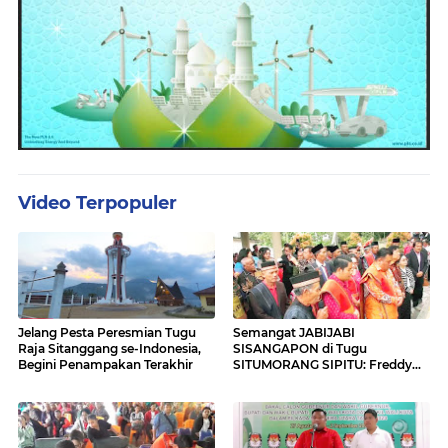
Video Terpopuler
Jelang Pesta Peresmian Tugu
Semangat JABIJABI
Raja Sitanggang se-Indonesia,
SISANGAPON di Tugu
Begini Penampakan Terakhir
SITUMORANG SIPITU: Freddy
Situmorang Dukung ENERGI
BARU