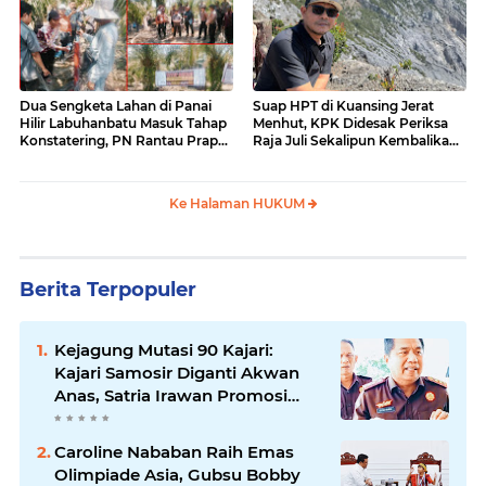
Dua Sengketa Lahan di Panai
Suap HPT di Kuansing Jerat
Hilir Labuhanbatu Masuk Tahap
Menhut, KPK Didesak Periksa
Konstatering, PN Rantau Prapat
Raja Juli Sekalipun Kembalikan
Tetap Lanjut Meski Ada
Amplop
Keberatan
Ke Halaman HUKUM
Berita Terpopuler
Kejagung Mutasi 90 Kajari:
Kajari Samosir Diganti Akwan
Anas, Satria Irawan Promosi
Kemana?
Caroline Nababan Raih Emas
Olimpiade Asia, Gubsu Bobby