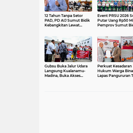
12 Tahun Tanpa Setor
Event PRSU 2026 S
PAD, PD AIJ Sumut Bidik
Putar Uang Rp50 Mil
Kebangkitan Lewat
Pemprov Sumut Bi
Optimalisasi Aset
Peningkatan Invest
UMKM
Gubsu Buka Jalur Udara
Perkuat Kesadaran
Langsung Kualanamu-
Hukum Warga Bina
Madina, Buka Akses
Lapas Pangururan 
Investasi Peningkatan
PKS dengan LBH R
Ekonomi
Imbang Tamba