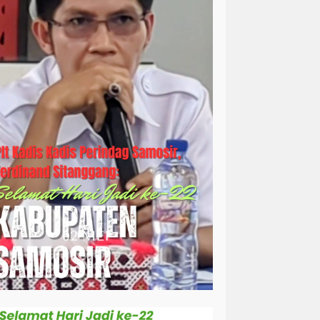
simalungun
sosial
sosok