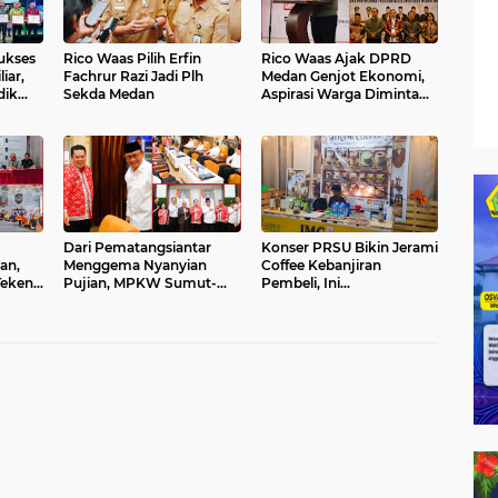
ukses
Rico Waas Pilih Erfin
Rico Waas Ajak DPRD
iar,
Fachrur Razi Jadi Plh
Medan Genjot Ekonomi,
dik
Sekda Medan
Aspirasi Warga Diminta
asi
Langsung Lewat
WhatsApp
Dari Pematangsiantar
Konser PRSU Bikin Jerami
an,
Menggema Nyanyian
Coffee Kebanjiran
Teken
Pujian, MPKW Sumut-
Pembeli, Ini
obert
Aceh Yakin Lagu Rohani
Pengakuannya
Lahirkan Generasi
Berkarakter