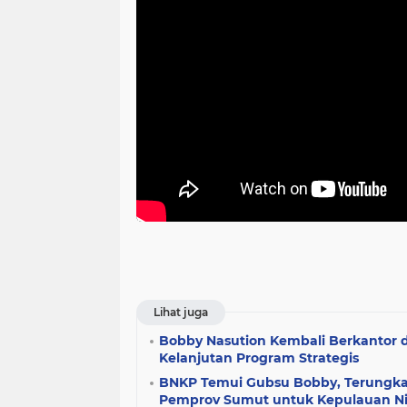
Lihat juga
Bobby Nasution Kembali Berkantor d
Kelanjutan Program Strategis
BNKP Temui Gubsu Bobby, Terungkap
Pemprov Sumut untuk Kepulauan Ni