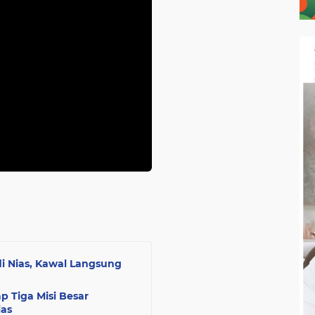
i Nias, Kawal Langsung
 Tiga Misi Besar
as