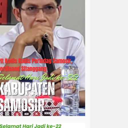
simalungun
sosial
sosok