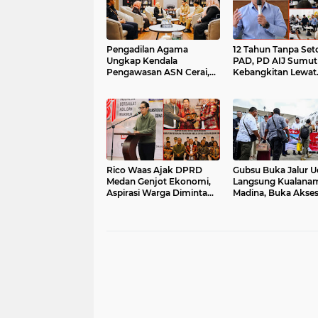
Pengadilan Agama
12 Tahun Tanpa Set
Ungkap Kendala
PAD, PD AIJ Sumut 
Pengawasan ASN Cerai,
Kebangkitan Lewat
Walikota Medan Siapkan
Optimalisasi Aset
Solusi
Rico Waas Ajak DPRD
Gubsu Buka Jalur U
Medan Genjot Ekonomi,
Langsung Kualana
Aspirasi Warga Diminta
Madina, Buka Akse
Langsung Lewat
Investasi Peningka
WhatsApp
Ekonomi