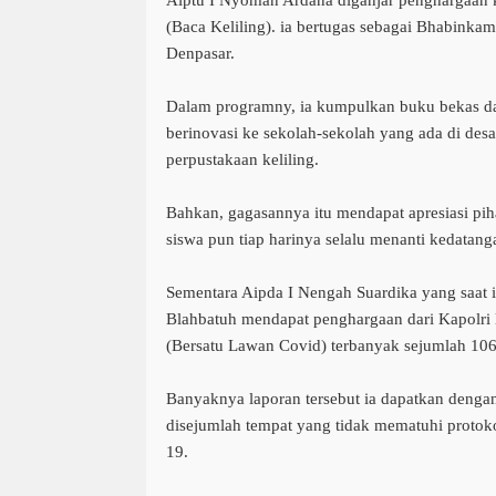
Aiptu I Nyoman Ardana diganjar penghargaan
(Baca Keliling). ia bertugas sebagai Bhabink
Denpasar.
Dalam programny, ia kumpulkan buku bekas d
berinovasi ke sekolah-sekolah yang ada di de
perpustakaan keliling.
Bahkan, gagasannya itu mendapat apresiasi piha
siswa pun tiap harinya selalu menanti kedatan
Sementara Aipda I Nengah Suardika yang saat i
Blahbatuh mendapat penghargaan dari Kapolri
(Bersatu Lawan Covid) terbanyak sejumlah 106
Banyaknya laporan tersebut ia dapatkan denga
disejumlah tempat yang tidak mematuhi protok
19.