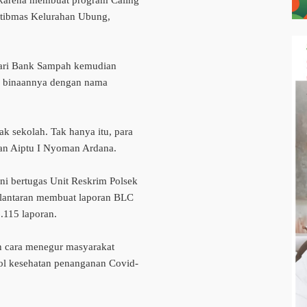
 karena membuat program Caling
amtibmas Kelurahan Ubung,
ari Bank Sampah kemudian
sa binaannya dengan nama
k sekolah. Tak hanya itu, para
gan Aiptu I Nyoman Ardana.
ni bertugas Unit Reskrim Polsek
 lantaran membuat laporan BLC
.115 laporan.
n cara menegur masyarakat
ol kesehatan penanganan Covid-