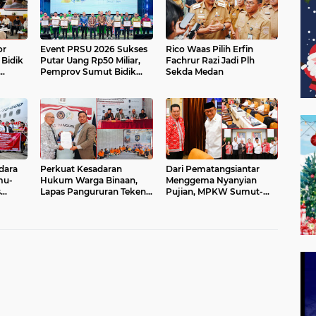
or
Event PRSU 2026 Sukses
Rico Waas Pilih Erfin
Bidik
Putar Uang Rp50 Miliar,
Fachrur Razi Jadi Plh
Pemprov Sumut Bidik
Sekda Medan
Peningkatan Investasi
UMKM
dara
Perkuat Kesadaran
Dari Pematangsiantar
mu-
Hukum Warga Binaan,
Menggema Nyanyian
s
Lapas Pangururan Teken
Pujian, MPKW Sumut-
tan
PKS dengan LBH Robert
Aceh Yakin Lagu Rohani
Imbang Tamba
Lahirkan Generasi
Berkarakter